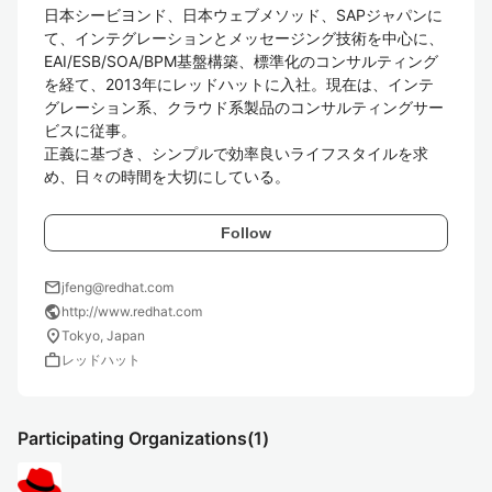
日本シービヨンド、日本ウェブメソッド、SAPジャパンに
て、インテグレーションとメッセージング技術を中心に、
EAI/ESB/SOA/BPM基盤構築、標準化のコンサルティング
を経て、2013年にレッドハットに入社。現在は、インテ
グレーション系、クラウド系製品のコンサルティングサー
ビスに従事。

正義に基づき、シンプルで効率良いライフスタイルを求
め、日々の時間を大切にしている。
Follow
mail
jfeng@redhat.com
public
http://www.redhat.com
location_on
Tokyo, Japan
work
レッドハット
Participating Organizations
(1)