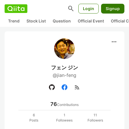
search
Login
Signup
Trend
Stock List
Question
Official Event
Official
more_horiz
フェン ジン
@jian-feng
rss_feed
76
Contributions
6
1
11
Posts
Followees
Followers