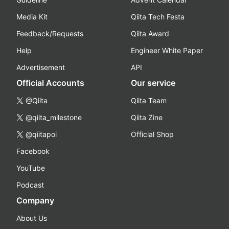
Media Kit
Qiita Tech Festa
Feedback/Requests
Qiita Award
Help
Engineer White Paper
Advertisement
API
Official Accounts
Our service
@Qiita
Qiita Team
@qiita_milestone
Qiita Zine
@qiitapoi
Official Shop
Facebook
YouTube
Podcast
Company
About Us