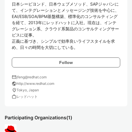
日本シービヨンド、日本ウェブメソッド、SAPジャパンに
て、インテグレーションとメッセージング技術を中心に、
EAI/ESB/SOA/BPM基盤構築、標準化のコンサルティング
を経て、2013年にレッドハットに入社。現在は、インテ
グレーション系、クラウド系製品のコンサルティングサー
ビスに従事。

正義に基づき、シンプルで効率良いライフスタイルを求
め、日々の時間を大切にしている。
Follow
mail
jfeng@redhat.com
public
http://www.redhat.com
location_on
Tokyo, Japan
work
レッドハット
Participating Organizations
(1)