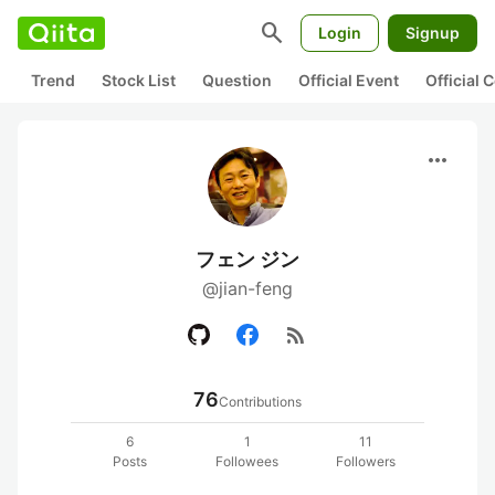
search
Login
Signup
Trend
Stock List
Question
Official Event
Official
more_horiz
フェン ジン
@jian-feng
rss_feed
76
Contributions
6
1
11
Posts
Followees
Followers