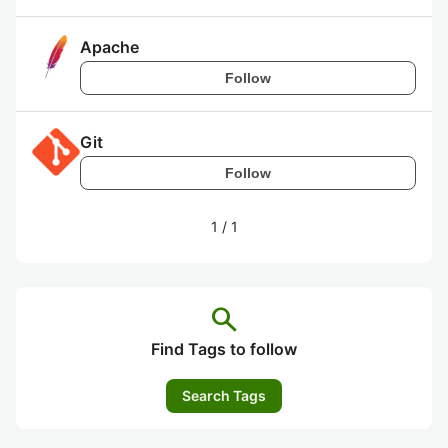
Apache
Follow
Git
Follow
1
/
1
search
Find Tags to follow
Search Tags