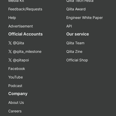
Media Kit
Qiita Tech Festa
Feedback/Requests
Qiita Award
Help
Engineer White Paper
Advertisement
API
Official Accounts
Our service
@Qiita
Qiita Team
@qiita_milestone
Qiita Zine
@qiitapoi
Official Shop
Facebook
YouTube
Podcast
Company
About Us
Careers