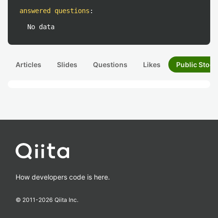
answered questions
:
No data
Articles
Slides
Questions
Likes
Public Stock
How developers code is here.
© 2011-
2026
Qiita Inc.