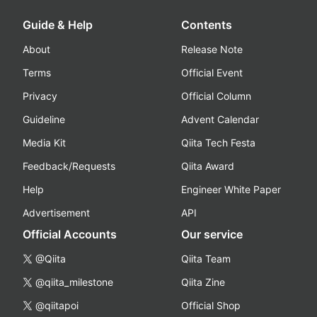
Guide & Help
Contents
About
Release Note
Terms
Official Event
Privacy
Official Column
Guideline
Advent Calendar
Media Kit
Qiita Tech Festa
Feedback/Requests
Qiita Award
Help
Engineer White Paper
Advertisement
API
Official Accounts
Our service
@Qiita
Qiita Team
@qiita_milestone
Qiita Zine
@qiitapoi
Official Shop