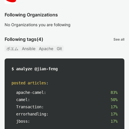
Following Organizations
No Organizations you are following
Following tags
(4)
See all
ポエム
Ansible
Apache
Git
$ analyze @jian-feng
posted articles
:
apache-camel:
83%
camel:
50%
Transaction:
17%
errorhandling:
17%
jboss:
17%