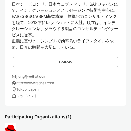
日本シービヨンド、日本ウェブメソッド、SAPジャパンに
て、インテグレーションとメッセージング技術を中心に、
EAI/ESB/SOA/BPM基盤構築、標準化のコンサルティング
を経て、2013年にレッドハットに入社。現在は、インテ
グレーション系、クラウド系製品のコンサルティングサー
ビスに従事。

正義に基づき、シンプルで効率良いライフスタイルを求
め、日々の時間を大切にしている。
Follow
mail
jfeng@redhat.com
public
http://www.redhat.com
location_on
Tokyo, Japan
work
レッドハット
Participating Organizations
(1)