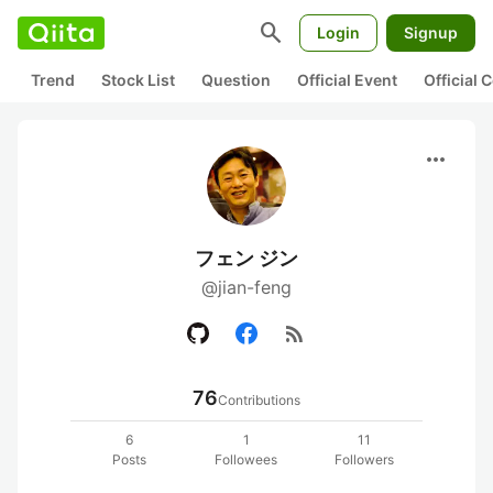
search
Login
Signup
Trend
Stock List
Question
Official Event
Official
more_horiz
フェン ジン
@jian-feng
rss_feed
76
Contributions
6
1
11
Posts
Followees
Followers