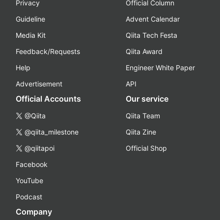
Privacy
Official Column
Guideline
Advent Calendar
Media Kit
Qiita Tech Festa
Feedback/Requests
Qiita Award
Help
Engineer White Paper
Advertisement
API
Official Accounts
Our service
@Qiita
Qiita Team
@qiita_milestone
Qiita Zine
@qiitapoi
Official Shop
Facebook
YouTube
Podcast
Company