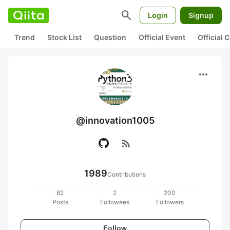
search
Login
Signup
Trend
Stock List
Question
Official Event
Official
more_horiz
@innovation1005
rss_feed
1989
Contributions
82
2
200
Posts
Followees
Followers
Follow