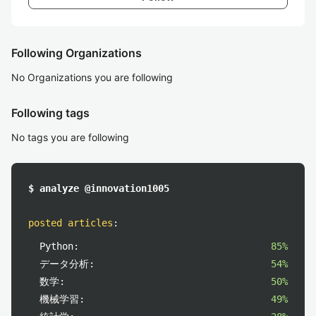
Following Organizations
No Organizations you are following
Following tags
No tags you are following
$ analyze @innovation1005
posted articles
:
Python:
85%
データ分析:
54%
数学:
50%
機械学習:
49%