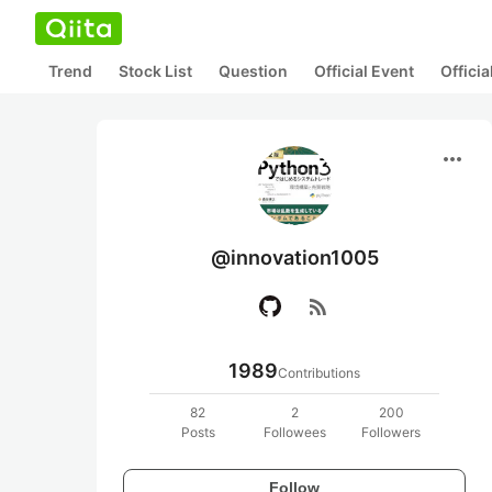
Trend
Stock List
Question
Official Event
Offici
more_horiz
@innovation1005
rss_feed
1989
Contributions
82
2
200
Posts
Followees
Followers
Follow