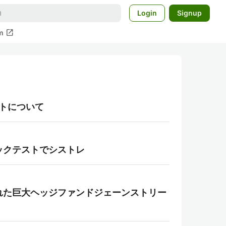
Login
Signup
open_in_new
m
ートについて
バックテストでシストレ
現れた巨大ヘッジファンドジェーンストリー