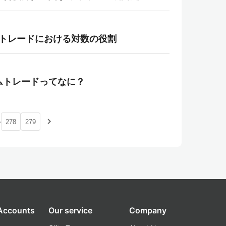
テムトレードにおける対数の役割
テムトレードってなに？
…
navigate_next
278
279
 Accounts
Our service
Company