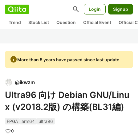
search
Login
Signup
Trend
Stock List
Question
Official Event
Official
info
More than 5 years have passed since last update.
@
ikwzm
Ultra96 向け Debian GNU/Linu
x (v2018.2版) の構築(BL31編)
FPGA
arm64
ultra96
0