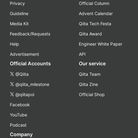
Privacy
Official Column
Guideline
Advent Calendar
Media Kit
Qiita Tech Festa
Feedback/Requests
Qiita Award
Help
Engineer White Paper
Advertisement
API
Official Accounts
Our service
@Qiita
Qiita Team
@qiita_milestone
Qiita Zine
@qiitapoi
Official Shop
Facebook
YouTube
Podcast
Company