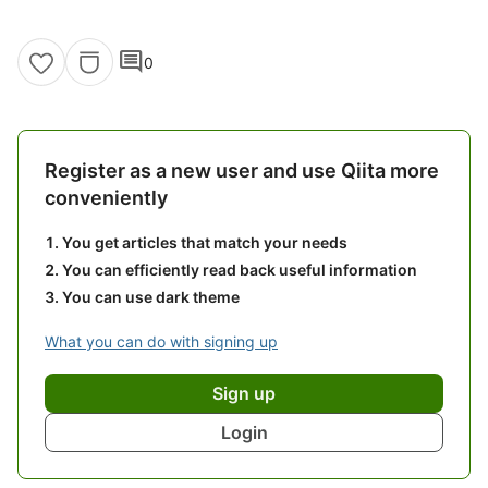
comment
0
Register as a new user and use Qiita more
conveniently
You get articles that match your needs
You can efficiently read back useful information
You can use dark theme
What you can do with signing up
Sign up
Login