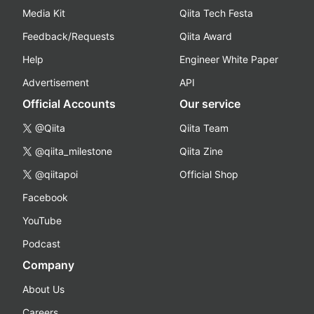
Media Kit
Qiita Tech Festa
Feedback/Requests
Qiita Award
Help
Engineer White Paper
Advertisement
API
Official Accounts
Our service
@Qiita
Qiita Team
@qiita_milestone
Qiita Zine
@qiitapoi
Official Shop
Facebook
YouTube
Podcast
Company
About Us
Careers