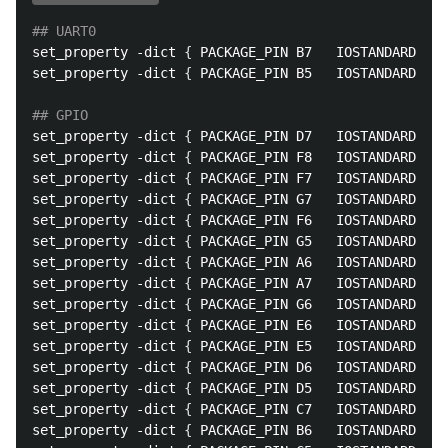
set_property -dict 
{
 PACKAGE_PIN B7   IOSTANDARD LVC
set_property -dict 
{
 PACKAGE_PIN B5   IOSTANDARD LVC
set_property -dict 
{
 PACKAGE_PIN D7   IOSTANDARD LVC
set_property -dict 
{
 PACKAGE_PIN F8   IOSTANDARD LVC
set_property -dict 
{
 PACKAGE_PIN F7   IOSTANDARD LVC
set_property -dict 
{
 PACKAGE_PIN G7   IOSTANDARD LVC
set_property -dict 
{
 PACKAGE_PIN F6   IOSTANDARD LVC
set_property -dict 
{
 PACKAGE_PIN G5   IOSTANDARD LVC
set_property -dict 
{
 PACKAGE_PIN A6   IOSTANDARD LVC
set_property -dict 
{
 PACKAGE_PIN A7   IOSTANDARD LVC
set_property -dict 
{
 PACKAGE_PIN G6   IOSTANDARD LVC
set_property -dict 
{
 PACKAGE_PIN E6   IOSTANDARD LVC
set_property -dict 
{
 PACKAGE_PIN E5   IOSTANDARD LVC
set_property -dict 
{
 PACKAGE_PIN D6   IOSTANDARD LVC
set_property -dict 
{
 PACKAGE_PIN D5   IOSTANDARD LVC
set_property -dict 
{
 PACKAGE_PIN C7   IOSTANDARD LVC
set_property -dict 
{
 PACKAGE_PIN B6   IOSTANDARD LVC