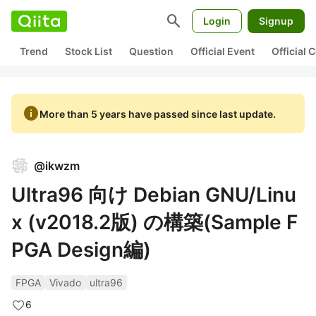
search
Login
Signup
Trend
Stock List
Question
Official Event
Official
info
More than 5 years have passed since last update.
@
ikwzm
Ultra96 向け Debian GNU/Linu
x (v2018.2版) の構築(Sample F
PGA Design編)
FPGA
Vivado
ultra96
6