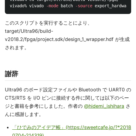
vivado% vivado 
-mode
 batch 
-source
このスクリプトを実行することにより、
target/Ultra96/build-
v2018.2/fpga/project.sdk/design_1_wrapper.hdf が生成
されます。
謝辞
Ultra96 のボード設定ファイルや Bluetooth で UART0 の
CTS/RTS を I/O ピンに接続する件に関しては以下のペー
ジと書籍を参考にしました。作者の
@hidemi_ishihara
さ
んに感謝します。
「ひでみのアイデア帳」(https://sweetcafe.jp/?*2018
0704-214319)