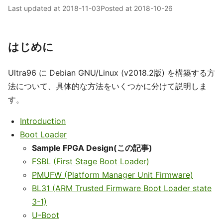
Last updated at
2018-11-03
Posted at
2018-10-26
はじめに
Ultra96 に Debian GNU/Linux (v2018.2版) を構築する方
法について、具体的な方法をいくつかに分けて説明しま
す。
Introduction
Boot Loader
Sample FPGA Design(この記事)
FSBL (First Stage Boot Loader)
PMUFW (Platform Manager Unit Firmware)
BL31 (ARM Trusted Firmware Boot Loader state
3-1)
U-Boot