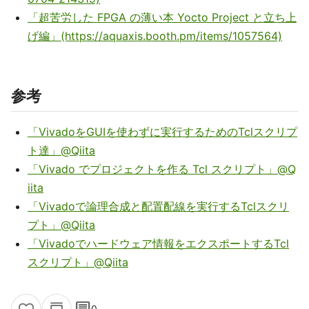
「超苦労した FPGA の薄い本 Yocto Project と立ち上
げ編」(https://aquaxis.booth.pm/items/1057564)
参考
「VivadoをGUIを使わずに実行するためのTclスクリプ
ト達」@Qiita
「Vivado でプロジェクトを作る Tcl スクリプト」@Q
iita
「Vivadoで論理合成と配置配線を実行するTclスクリ
プト」@Qiita
「Vivadoでハードウェア情報をエクスポートするTcl
スクリプト」@Qiita
comment
0