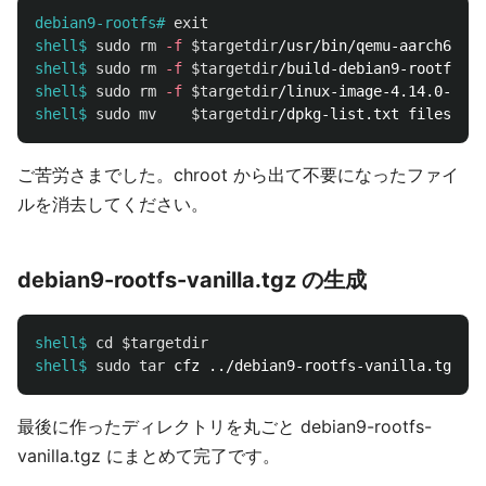
debian9-rootfs#
exit
shell$
sudo rm
-f
$targetdir
shell$
sudo rm
-f
$targetdir
shell$
sudo rm
-f
$targetdir
shell$
sudo mv
$targetdir
ご苦労さまでした。chroot から出て不要になったファイ
ルを消去してください。
debian9-rootfs-vanilla.tgz の生成
shell$
cd
$targetdir
shell$
sudo tar 
cfz ../debian9-rootfs-vanilla.tgz 
*
最後に作ったディレクトリを丸ごと debian9-rootfs-
vanilla.tgz にまとめて完了です。