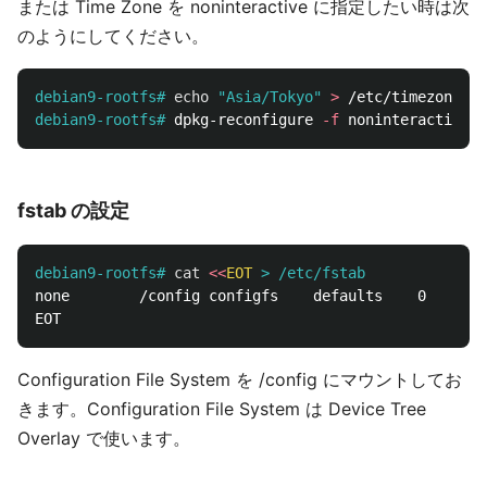
または Time Zone を noninteractive に指定したい時は次
のようにしてください。
debian9-rootfs#
echo
"Asia/Tokyo"
>
debian9-rootfs#
dpkg-reconfigure 
-f
fstab の設定
debian9-rootfs#
cat
<<
EOT
none		/config	configfs	defaults	0	0

Configuration File System を /config にマウントしてお
きます。Configuration File System は Device Tree
Overlay で使います。