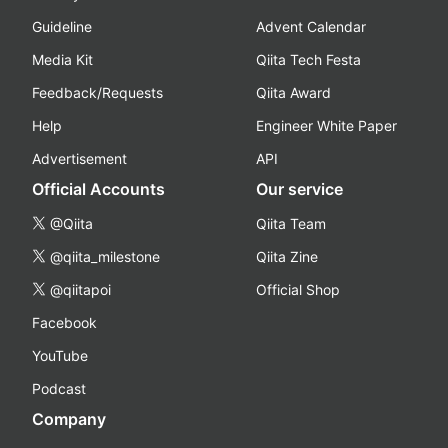
Guideline
Advent Calendar
Media Kit
Qiita Tech Festa
Feedback/Requests
Qiita Award
Help
Engineer White Paper
Advertisement
API
Official Accounts
Our service
@Qiita
Qiita Team
@qiita_milestone
Qiita Zine
@qiitapoi
Official Shop
Facebook
YouTube
Podcast
Company