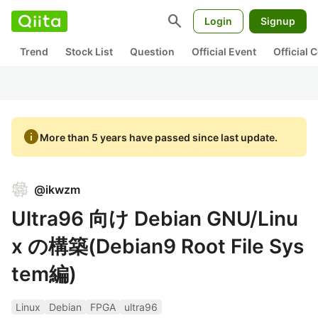
search
Login
Signup
Trend
Stock List
Question
Official Event
Official
info
More than 5 years have passed since last update.
@
ikwzm
Ultra96 向け Debian GNU/Linu
x の構築(Debian9 Root File Sys
tem編)
Linux
Debian
FPGA
ultra96