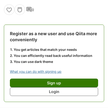
comment
0
Register as a new user and use Qiita more
conveniently
You get articles that match your needs
You can efficiently read back useful information
You can use dark theme
What you can do with signing up
Sign up
Login