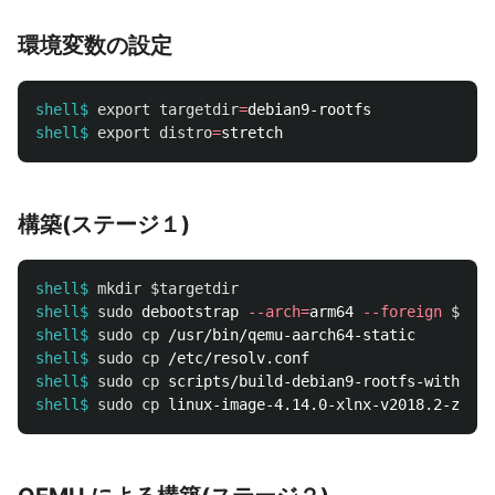
環境変数の設定
shell$
export 
targetdir
=
shell$
export 
distro
=
構築(ステージ１)
shell$
mkdir
$targetdir
shell$
sudo 
debootstrap 
--arch
=
arm64 
--foreign
$dist
shell$
sudo cp
 /usr/bin/qemu-aarch64-static         
shell$
sudo cp
 /etc/resolv.conf                     
shell$
sudo cp 
scripts/build-debian9-rootfs-with-qem
shell$
sudo cp 
linux-image-4.14.0-xlnx-v2018.2-zynqm