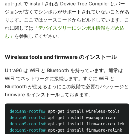
apt-get で install される Device Tree Compiler はバー
ジョンが古くてシンボルがサポートされていないことがあ
ります。ここではソースコードからビルドしています。こ
れに関しては
「デバイスツリーにシンボル情報を埋め込
む」
を参照してください。
Wireless tools and firmware のインストール
Ultra96 は WiFi と Bluetooth を持っています。通常は
WiFi でネットワークに接続します。すぐに WiFi と
Bluetooth が使えるようにこの段階で必要なパッケージと
firmware をインストールしておきます。
debian9-rootfs#
apt-get 
install 
debian9-rootfs#
apt-get 
install 
debian9-rootfs#
apt-get 
install 
debian9-rootfs#
apt-get 
install 