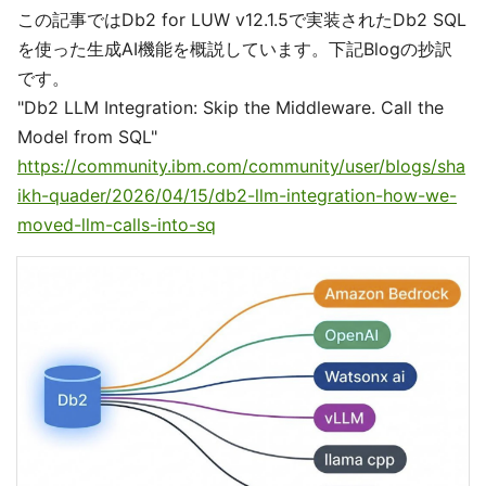
この記事ではDb2 for LUW v12.1.5で実装されたDb2 SQL
を使った生成AI機能を概説しています。下記Blogの抄訳
です。
"Db2 LLM Integration: Skip the Middleware. Call the
Model from SQL"
https://community.ibm.com/community/user/blogs/sha
ikh-quader/2026/04/15/db2-llm-integration-how-we-
moved-llm-calls-into-sq