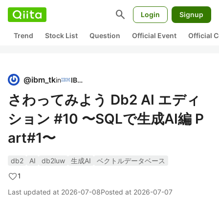
search
Login
Signup
Trend
Stock List
Question
Official Event
Official
@
ibm_tk
in
IBM
さわってみよう Db2 AI エディ
ション #10 〜SQLで生成AI編 P
art#1〜
db2
AI
db2luw
生成AI
ベクトルデータベース
1
Last updated at
2026-07-08
Posted at
2026-07-07