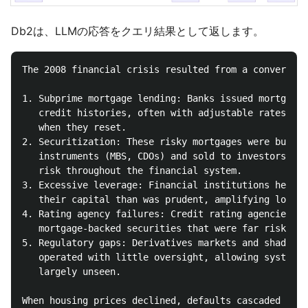
Db2は、LLMの応答をクエリ結果として返します。
The 2008 financial crisis resulted from a convergenc
1. Subprime mortgage lending: Banks issued mortgages
   credit histories, often with adjustable rates tha
   when they reset.

2. Securitization: These risky mortgages were bundle
   instruments (MBS, CDOs) and sold to investors glo
   risk throughout the financial system.

3. Excessive leverage: Financial institutions held f
   their capital than was prudent, amplifying losses
4. Rating agency failures: Credit rating agencies as
   mortgage-backed securities that were far riskier 
5. Regulatory gaps: Derivatives markets and shadow b
   operated with little oversight, allowing systemic
   largely unseen.

When housing prices declined, defaults cascaded thro