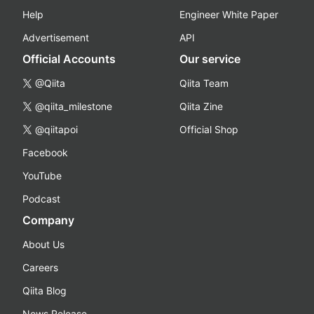
Help
Engineer White Paper
Advertisement
API
Official Accounts
Our service
@Qiita
Qiita Team
@qiita_milestone
Qiita Zine
@qiitapoi
Official Shop
Facebook
YouTube
Podcast
Company
About Us
Careers
Qiita Blog
News Release