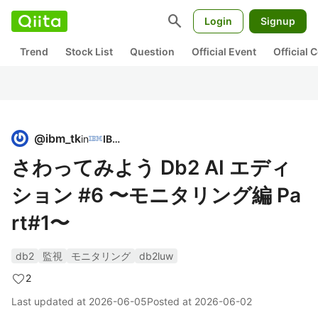
search
Login
Signup
Trend
Stock List
Question
Official Event
Official
@
ibm_tk
in
IBM
さわってみよう Db2 AI エディ
ション #6 〜モニタリング編 Pa
rt#1〜
db2
監視
モニタリング
db2luw
2
Last updated at
2026-06-05
Posted at
2026-06-02