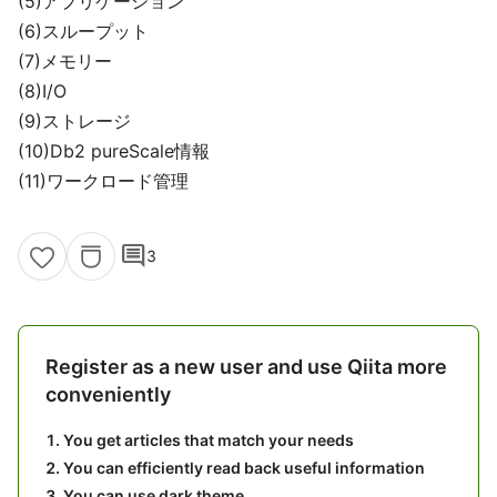
(5)アプリケーション
(6)スループット
(7)メモリー
(8)I/O
(9)ストレージ
(10)Db2 pureScale情報
(11)ワークロード管理
comment
3
Register as a new user and use Qiita more
conveniently
You get articles that match your needs
You can efficiently read back useful information
You can use dark theme