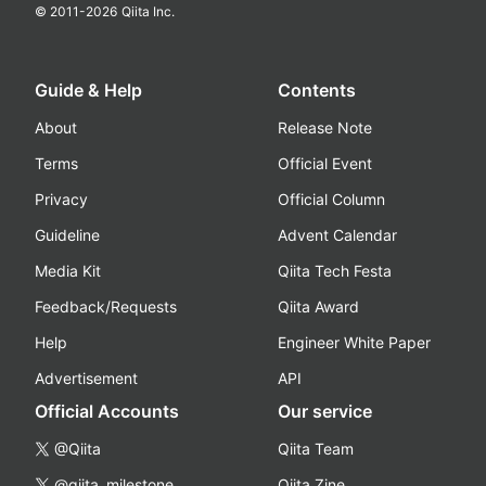
© 2011-
2026
Qiita Inc.
Guide & Help
Contents
About
Release Note
Terms
Official Event
Privacy
Official Column
Guideline
Advent Calendar
Media Kit
Qiita Tech Festa
Feedback/Requests
Qiita Award
Help
Engineer White Paper
Advertisement
API
Official Accounts
Our service
@Qiita
Qiita Team
@qiita_milestone
Qiita Zine