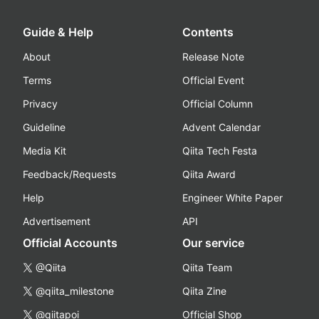
Guide & Help
Contents
About
Release Note
Terms
Official Event
Privacy
Official Column
Guideline
Advent Calendar
Media Kit
Qiita Tech Festa
Feedback/Requests
Qiita Award
Help
Engineer White Paper
Advertisement
API
Official Accounts
Our service
@Qiita
Qiita Team
@qiita_milestone
Qiita Zine
@qiitapoi
Official Shop