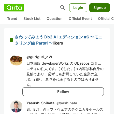
search
Login
Signup
Trend
Stock List
Question
Official Event
Official
さわってみよう Db2 AI エディション #6 〜モニ
タリング編 Part#1〜
likers
@
guriguri_dW
日本語版 developerWorks の Objrepos コミュ
ニティの住人です。(でした。) ※内容は私自身の
見解であり、必ずしも所属していた企業の立
場、戦略、 意見を代表するものではありませ
ん。
Follow
Yasushi Shibata
@
yashibata
BI、ELT、AIソフトウェアのテクニカルセールス