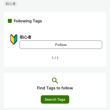
初心者
Following Tags
初心者
Follow
1
/
1
search
Find Tags to follow
Search Tags