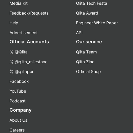
Media Kit
Qiita Tech Festa
Feedback/Requests
Qiita Award
Help
Engineer White Paper
Advertisement
API
Official Accounts
Our service
@Qiita
Qiita Team
@qiita_milestone
Qiita Zine
@qiitapoi
Official Shop
Facebook
YouTube
Podcast
Company
About Us
Careers