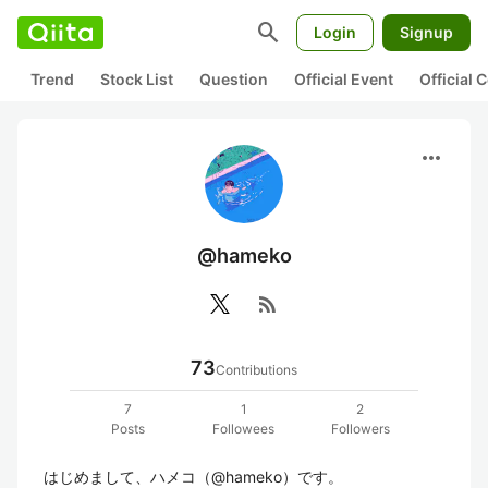
search
Login
Signup
Trend
Stock List
Question
Official Event
Official
more_horiz
@hameko
rss_feed
73
Contributions
7
1
2
Posts
Followees
Followers
はじめまして、ハメコ（@hameko）です。  
