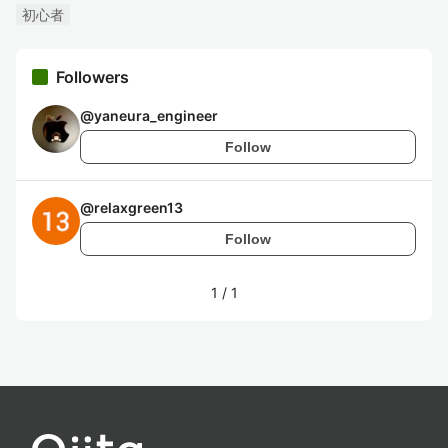
初心者
Followers
@
yaneura_engineer
Follow
@
relaxgreen13
Follow
1
/
1