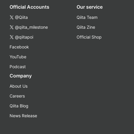
Official Accounts
Our service
@Qiita
Qiita Team
@qiita_milestone
Qiita Zine
@qiitapoi
Official Shop
Facebook
YouTube
Podcast
Company
About Us
Careers
Qiita Blog
News Release