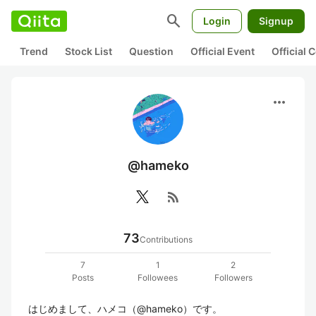
search
Login
Signup
Trend
Stock List
Question
Official Event
Official
more_horiz
@hameko
rss_feed
73
Contributions
7
1
2
Posts
Followees
Followers
はじめまして、ハメコ（@hameko）です。  
