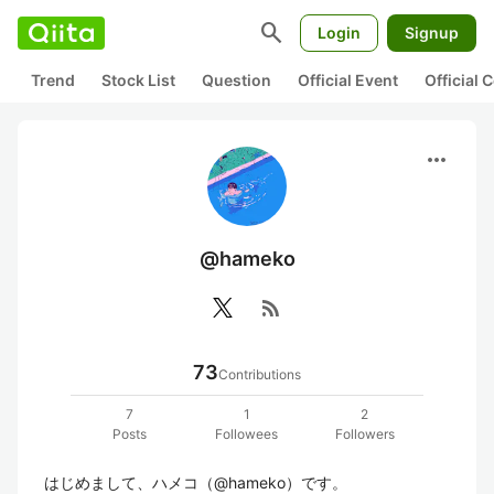
search
Login
Signup
Trend
Stock List
Question
Official Event
Official
more_horiz
@hameko
rss_feed
73
Contributions
7
1
2
Posts
Followees
Followers
はじめまして、ハメコ（@hameko）です。  
