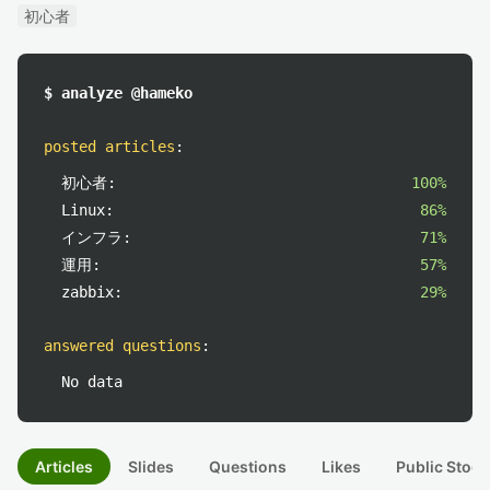
初心者
$ analyze @hameko
posted articles
:
初心者:
100%
Linux:
86%
インフラ:
71%
運用:
57%
zabbix:
29%
answered questions
:
No data
Articles
Slides
Questions
Likes
Public Stock