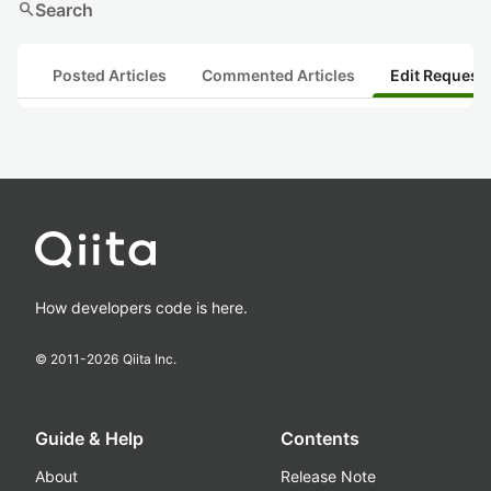
search
Search
Posted Articles
Commented Articles
Edit Request
How developers code is here.
© 2011-
2026
Qiita Inc.
Guide & Help
Contents
About
Release Note