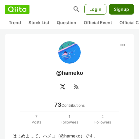
search
Login
Signup
Trend
Stock List
Question
Official Event
Official
more_horiz
@hameko
rss_feed
73
Contributions
7
1
2
Posts
Followees
Followers
はじめまして、ハメコ（@hameko）です。  
