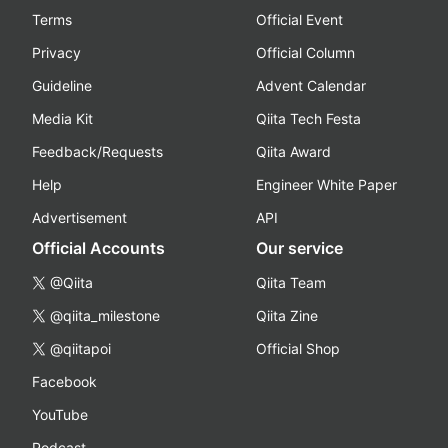
Terms
Official Event
Privacy
Official Column
Guideline
Advent Calendar
Media Kit
Qiita Tech Festa
Feedback/Requests
Qiita Award
Help
Engineer White Paper
Advertisement
API
Official Accounts
Our service
@Qiita
Qiita Team
@qiita_milestone
Qiita Zine
@qiitapoi
Official Shop
Facebook
YouTube
Podcast