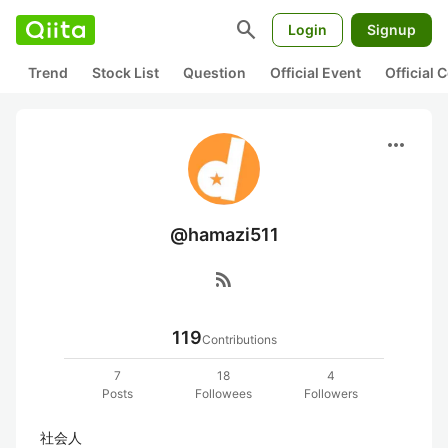
search
Login
Signup
Trend
Stock List
Question
Official Event
Official
more_horiz
@hamazi511
rss_feed
119
Contributions
7
18
4
Posts
Followees
Followers
社会人