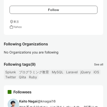
Follow
location_on
東京
work
Yahoo
Following Organizations
No Organizations you are following
Following tags
(9)
See all
Splunk
プログラミング教育
MySQL
Laravel
jQuery
iOS
Twitter
Qiita
Ruby
Followees
Kaito Nagai
@
knagai16