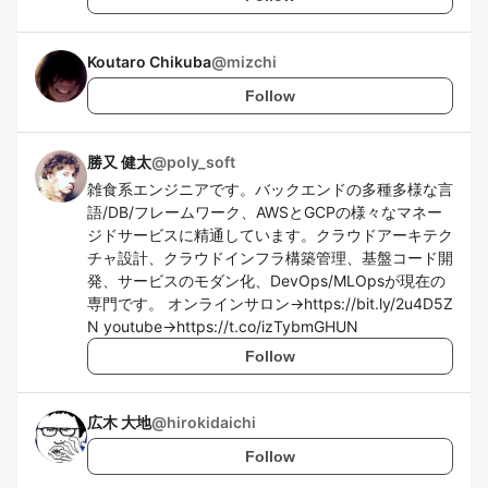
Koutaro Chikuba
@
mizchi
Follow
勝又 健太
@
poly_soft
雑食系エンジニアです。バックエンドの多種多様な言
語/DB/フレームワーク、AWSとGCPの様々なマネー
ジドサービスに精通しています。クラウドアーキテク
チャ設計、クラウドインフラ構築管理、基盤コード開
発、サービスのモダン化、DevOps/MLOpsが現在の
専門です。 オンラインサロン→https://bit.ly/2u4D5Z
N youtube→https://t.co/izTybmGHUN
Follow
広木 大地
@
hirokidaichi
Follow