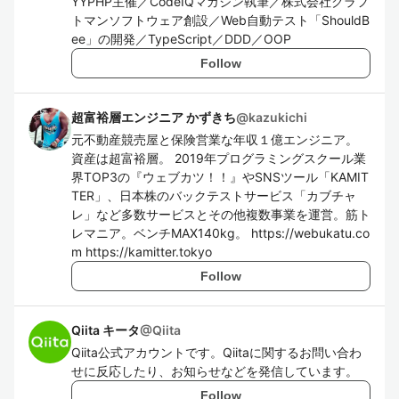
YYPHP主催／CodeIQマガジン執筆／株式会社クラフ
トマンソフトウェア創設／Web自動テスト「ShouldB
ee」の開発／TypeScript／DDD／OOP
Follow
超富裕層エンジニア かずきち
@
kazukichi
元不動産競売屋と保険営業な年収１億エンジニア。
資産は超富裕層。 2019年プログラミングスクール業
界TOP3の『ウェブカツ！！』やSNSツール「KAMIT
TER」、日本株のバックテストサービス「カブチャ
レ」など多数サービスとその他複数事業を運営。筋ト
レマニア。ベンチMAX140kg。 https://webukatu.co
m https://kamitter.tokyo
Follow
Qiita キータ
@
Qiita
Qiita公式アカウントです。Qiitaに関するお問い合わ
せに反応したり、お知らせなどを発信しています。
Follow