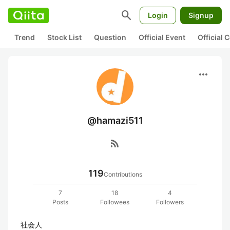
search
Login
Signup
Trend
Stock List
Question
Official Event
Official
more_horiz
@hamazi511
rss_feed
119
Contributions
7
18
4
Posts
Followees
Followers
社会人