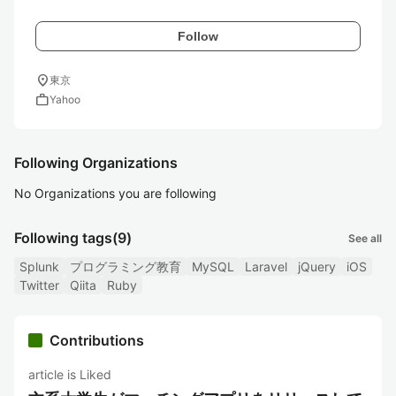
Follow
location_on
東京
work
Yahoo
Following Organizations
No Organizations you are following
Following tags
(9)
See all
Splunk
プログラミング教育
MySQL
Laravel
jQuery
iOS
Twitter
Qiita
Ruby
Contributions
article is Liked