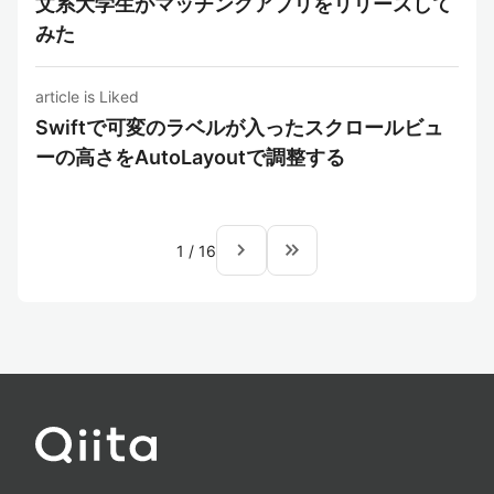
文系大学生がマッチングアプリをリリースして
みた
article is Liked
Swiftで可変のラベルが入ったスクロールビュ
ーの高さをAutoLayoutで調整する
navigate_next
keyboard_double_arrow_right
1
/
16