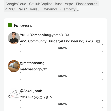
GoogleCloud
GitHubCopilot
Rust
expo
Elasticsearch
gRPC
Rails7
Rails6
DynamoDB
amplify
Followers
Yuuki Yamashita
@
yama3133
AWS Community Builder(AI Engineering) AWS13冠
Follow
@
matchasong
matchasongです
Follow
@
Sakai_path
2026年なのにうさぎ
Follow