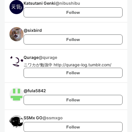
Katsutani Genki
@
nibushibu
Follow
@
sixbird
Follow
Qurage
@
qurage
ニワカが勉強中 http://qurage-log.tumblr.com/
Follow
@
fula5842
Follow
SSMx GO
@
ssmxgo
Follow