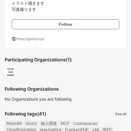
イラスト描きます

写真撮ります
Follow
public
https://goosys.jp/
Participating Organizations
(1)
Following Organizations
No Organizations you are following
Following tags
(41)
See all
MoonBit
Godot
個人開発
MCP
Codespaces
CloudFormation
reactnative
FrankenPHP
vite
tRPC