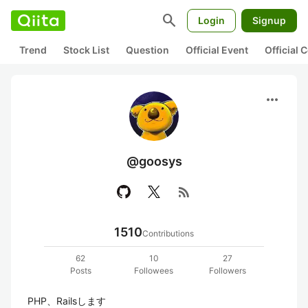
search
Login
Signup
Trend
Stock List
Question
Official Event
Official
more_horiz
@goosys
rss_feed
1510
Contributions
62
10
27
Posts
Followees
Followers
PHP、Railsします
