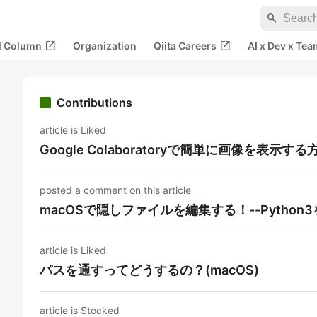
search
open_in_new
open_in_new
al Column
Organization
Qiita Careers
AI x Dev x Tea
Contributions
article is Liked
Google Colaboratoryで簡単に画像を表示する
posted a comment on this article
macOSで隠しファイルを編集する！--Pytho
article is Liked
パスを通すってどうするの？(macOS)
article is Stocked