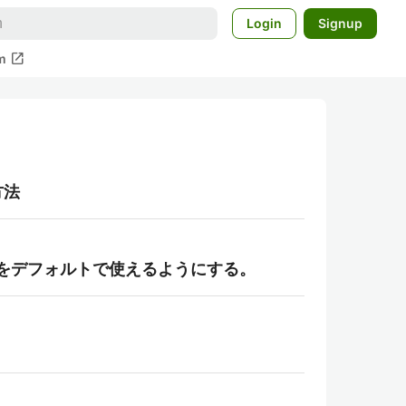
Login
Signup
open_in_new
m
方法
n3をデフォルトで使えるようにする。