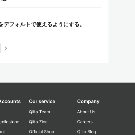
n3をデフォルトで使えるようにする。
navigate_next
 Accounts
Our service
Company
Qiita Team
About Us
_milestone
Qiita Zine
Careers
poi
Official Shop
Qiita Blog