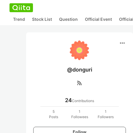
Trend
Stock List
Question
Official Event
Offici
more_horiz
@donguri
rss_feed
24
Contributions
5
1
1
Posts
Followees
Followers
Follow