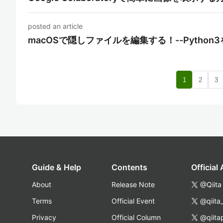
posted an article
macOSで隠しファイルを編集する！--Pytho
1
2
3
Guide & Help
Contents
Official
About
Release Note
@Qiita
Terms
Official Event
@qiita
Privacy
Official Column
@qiita