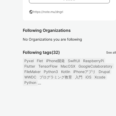
public
https://note.mu/dngri
Following Organizations
No Organizations you are following
Following tags
(32)
See all
Pyxel
Flet
iPhone開発
SwiftUI
RaspberryPi
Flutter
TensorFlow
MacOSX
GoogleColaboratory
FileMaker
Python3
Kotlin
iPhoneアプリ
Drupal
WWDC
プログラミング教育
入門
iOS
Xcode
Python