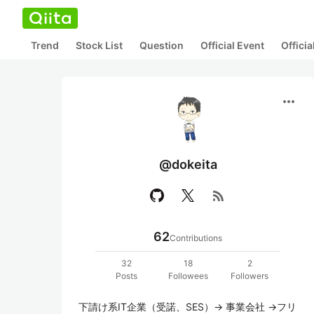
Trend
Stock List
Question
Official Event
Offici
more_horiz
@dokeita
rss_feed
62
Contributions
32
18
2
Posts
Followees
Followers
下請け系IT企業（受諾、SES）→ 事業会社 →フリ