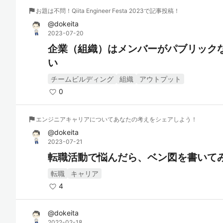
flag
お題は不問！Qiita Engineer Festa 2023で記事投稿！
@
dokeita
2023-07-20
企業（組織）はメンバーがパブリック
い
チームビルディング
組織
アウトプット
0
flag
エンジニアキャリアについてあなたの考えをシェアしよう！
@
dokeita
2023-07-21
転職活動で悩んだら、ベン図を書いて
転職
キャリア
4
@
dokeita
2022-02-18