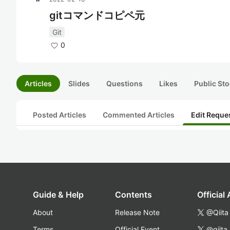
gitコマンドコピペ元
Git
0
Articles
Slides
Questions
Likes
Public Sto
Posted Articles
Commented Articles
Edit Reque
Guide & Help
Contents
Official
About
Release Note
@Qiita
Terms
Official Event
@qiita