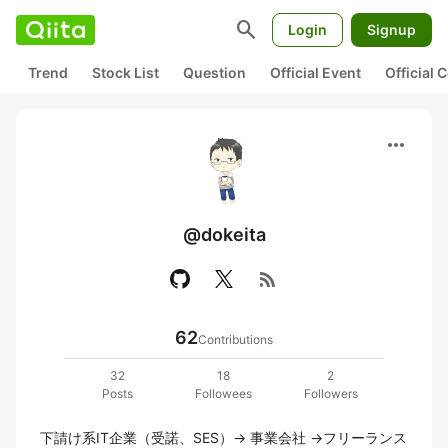
search
Login
Signup
Trend
Stock List
Question
Official Event
Official
more_horiz
@dokeita
rss_feed
62
Contributions
32
18
2
Posts
Followees
Followers
下請け系IT企業（受諾、SES）→ 事業会社 →フリーランス
