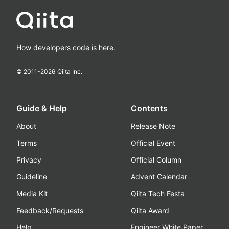
How developers code is here.
© 2011-
2026
Qiita Inc.
Guide & Help
Contents
About
Release Note
Terms
Official Event
Privacy
Official Column
Guideline
Advent Calendar
Media Kit
Qiita Tech Festa
Feedback/Requests
Qiita Award
Help
Engineer White Paper