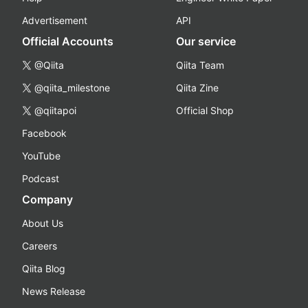
Advertisement
API
Official Accounts
Our service
@Qiita
Qiita Team
@qiita_milestone
Qiita Zine
@qiitapoi
Official Shop
Facebook
YouTube
Podcast
Company
About Us
Careers
Qiita Blog
News Release