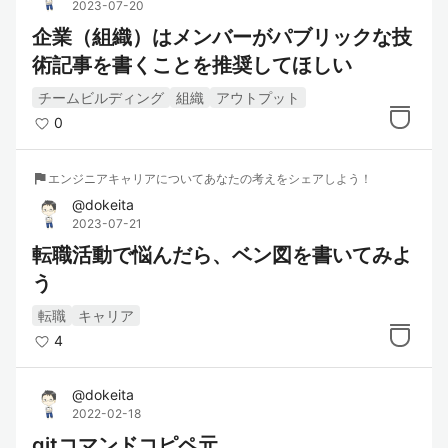
2023-07-20
企業（組織）はメンバーがパブリックな技
術記事を書くことを推奨してほしい
チームビルディング
組織
アウトプット
0
flag
エンジニアキャリアについてあなたの考えをシェアしよう！
@
dokeita
2023-07-21
転職活動で悩んだら、ベン図を書いてみよ
う
転職
キャリア
4
@
dokeita
2022-02-18
gitコマンドコピペ元