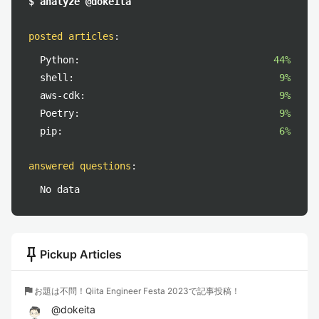
$ analyze @dokeita
posted articles
:
Python:
44%
shell:
9%
aws-cdk:
9%
Poetry:
9%
pip:
6%
answered questions
:
No data
push_pin
Pickup Articles
flag
お題は不問！Qiita Engineer Festa 2023で記事投稿！
@
dokeita