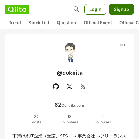
search
Login
Signup
Trend
Stock List
Question
Official Event
Official
more_horiz
@dokeita
rss_feed
62
Contributions
32
18
2
Posts
Followees
Followers
下請け系IT企業（受諾、SES）→ 事業会社 →フリーランス
