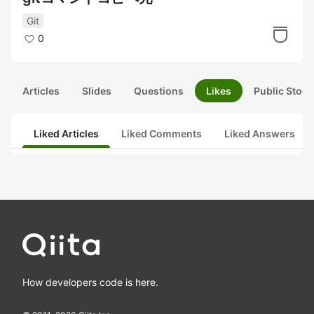
Git
0
Articles
Slides
Questions
Likes
Public Stock
Liked Articles
Liked Comments
Liked Answers
How developers code is here.