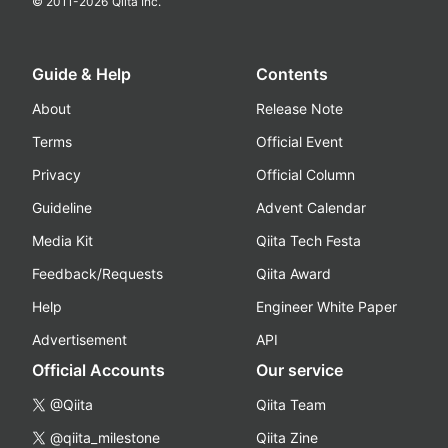
© 2011-
2026
Qiita Inc.
Guide & Help
Contents
About
Release Note
Terms
Official Event
Privacy
Official Column
Guideline
Advent Calendar
Media Kit
Qiita Tech Festa
Feedback/Requests
Qiita Award
Help
Engineer White Paper
Advertisement
API
Official Accounts
Our service
@Qiita
Qiita Team
@qiita_milestone
Qiita Zine