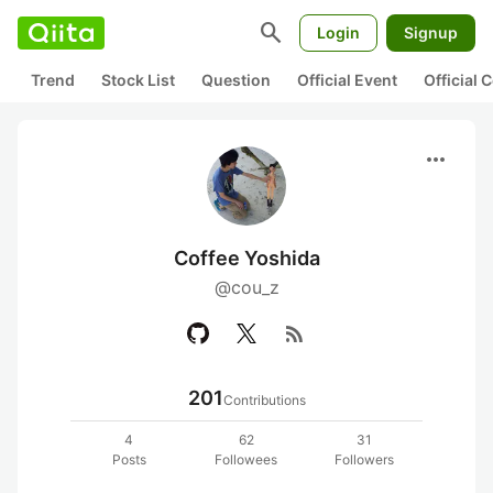
search
Login
Signup
Trend
Stock List
Question
Official Event
Official
more_horiz
Coffee Yoshida
@cou_z
rss_feed
201
Contributions
4
62
31
Posts
Followees
Followers