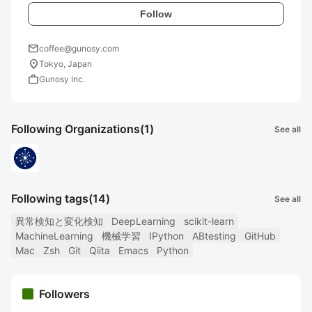
Follow
mail
coffee@gunosy.com
location_on
Tokyo, Japan
work
Gunosy Inc.
Following Organizations
(1)
See all
Following tags
(14)
See all
異常検知と変化検知
DeepLearning
scikit-learn
MachineLearning
機械学習
IPython
ABtesting
GitHub
Mac
Zsh
Git
Qiita
Emacs
Python
Followers