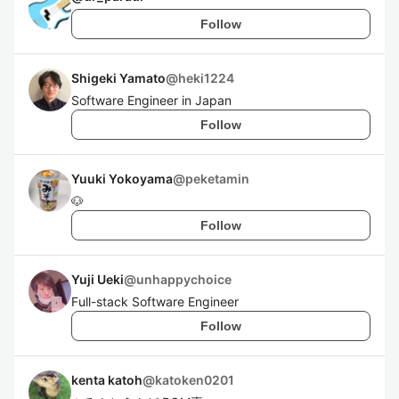
Follow
Shigeki Yamato
@
heki1224
Software Engineer in Japan
Follow
Yuuki Yokoyama
@
peketamin
🐶
Follow
Yuji Ueki
@
unhappychoice
Full-stack Software Engineer
Follow
kenta katoh
@
katoken0201