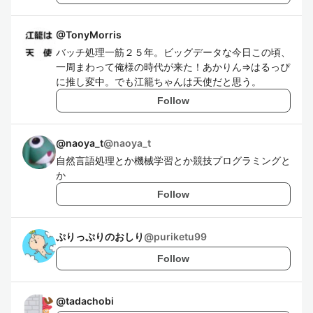
@
TonyMorris
バッチ処理一筋２５年。ビッグデータな今日この頃、
一周まわって俺様の時代が来た！あかりん⇒はるっぴ
に推し変中。でも江籠ちゃんは天使だと思う。
Follow
@naoya_t
@
naoya_t
自然言語処理とか機械学習とか競技プログラミングと
か
Follow
ぷりっぷりのおしり
@
puriketu99
Follow
@
tadachobi