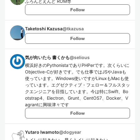
ふろんとえんど ROM専
Follow
Taketoshi Kazusa
@
tkazusa
Follow
気が向いたら 書くかも
@
selious
横浜好きのPythonistaでありPHPerです。次くらいに
Objective-Cが好きです。でも仕事ではJSやJavaも
使っています。Windows使いですがLinuxもMacも使
っています。エグゼクティブ・フェロー＆フルスタッ
クエンジニアを目指しています。今は特にSwift、Bo
otstrap4、Electron、Grunt、CentOS7、Docker、V
agrantに興味津々です
Follow
Yutaro Iwamoto
@
dogyear
トイレに行きたい、早くトイレに行きたい。