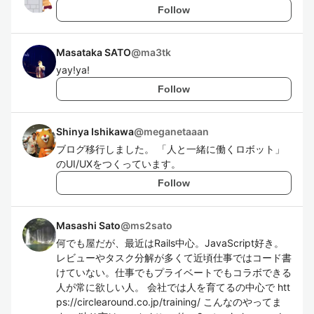
Follow
Masataka SATO
@
ma3tk
yay!ya!
Follow
Shinya Ishikawa
@
meganetaaan
ブログ移行しました。 「人と一緒に働くロボット」
のUI/UXをつくっています。
Follow
Masashi Sato
@
ms2sato
何でも屋だが、最近はRails中心。JavaScript好き。
レビューやタスク分解が多くて近頃仕事ではコード書
けていない。仕事でもプライベートでもコラボできる
人が常に欲しい人。 会社では人を育てるの中心で htt
ps://circlearound.co.jp/training/ こんなのやってま