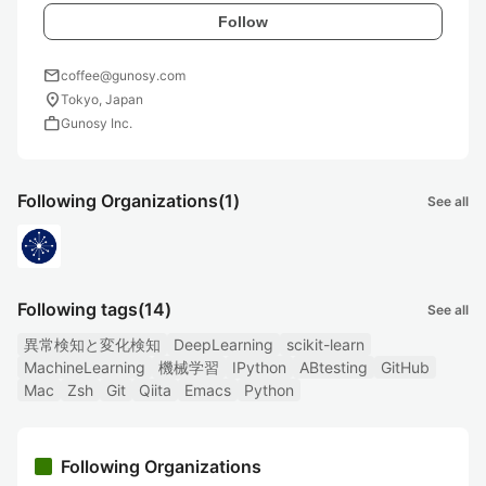
Follow
mail
coffee@gunosy.com
location_on
Tokyo, Japan
work
Gunosy Inc.
Following Organizations
(1)
See all
Following tags
(14)
See all
異常検知と変化検知
DeepLearning
scikit-learn
MachineLearning
機械学習
IPython
ABtesting
GitHub
Mac
Zsh
Git
Qiita
Emacs
Python
Following Organizations