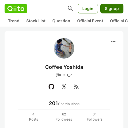
search
Login
Signup
Trend
Stock List
Question
Official Event
Official
more_horiz
Coffee Yoshida
@cou_z
rss_feed
201
Contributions
4
62
31
Posts
Followees
Followers