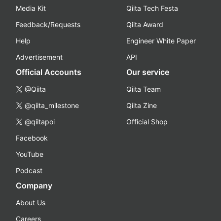
Media Kit
Qiita Tech Festa
Feedback/Requests
Qiita Award
Help
Engineer White Paper
Advertisement
API
Official Accounts
Our service
@Qiita
Qiita Team
@qiita_milestone
Qiita Zine
@qiitapoi
Official Shop
Facebook
YouTube
Podcast
Company
About Us
Careers