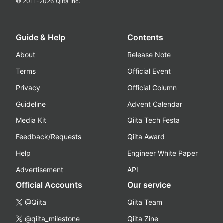
© 2011-
2026
Qiita Inc.
Guide & Help
Contents
About
Release Note
Terms
Official Event
Privacy
Official Column
Guideline
Advent Calendar
Media Kit
Qiita Tech Festa
Feedback/Requests
Qiita Award
Help
Engineer White Paper
Advertisement
API
Official Accounts
Our service
@Qiita
Qiita Team
@qiita_milestone
Qiita Zine