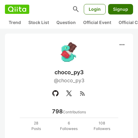
search
Login
Signup
Trend
Stock List
Question
Official Event
Official
more_horiz
choco_py3
@choco_py3
rss_feed
798
Contributions
28
6
108
Posts
Followees
Followers