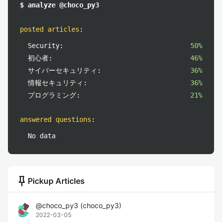
$ analyze @choco_py3
posted articles
:
Security:
50%
初心者:
46%
サイバーセキュリティ:
36%
情報セキュリティ:
36%
プログラミング:
21%
answered questions
:
No data
push_pin
Pickup Articles
@
choco_py3
(
choco_py3
)
2022-03-05