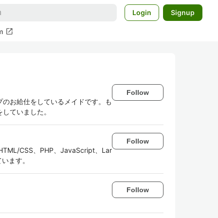
Login
Signup
open_in_new
m
Follow
プのお給仕をしているメイドです。も
をしていました。
Follow
SS、PHP、JavaScript、Lar
ています。
Follow