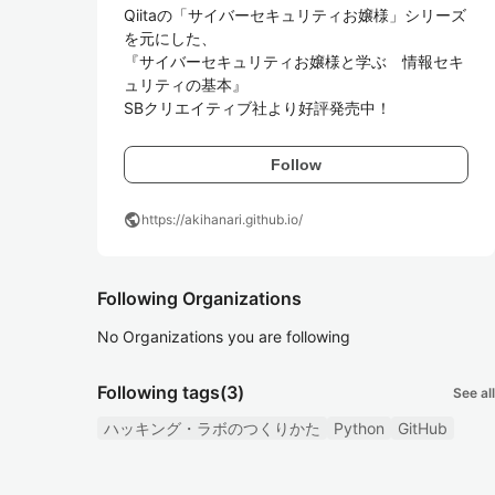
Qiitaの「サイバーセキュリティお嬢様」シリーズ
を元にした、

『サイバーセキュリティお嬢様と学ぶ　情報セキ
ュリティの基本』

SBクリエイティブ社より好評発売中！
Follow
public
https://akihanari.github.io/
Following Organizations
No Organizations you are following
Following tags
(3)
See all
ハッキング・ラボのつくりかた
Python
GitHub