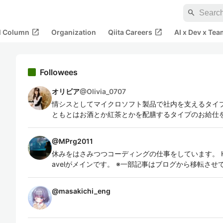
search
open_in_new
open_in_new
al Column
Organization
Qiita Careers
AI x Dev x Tea
Followees
オリビア
@
Olivia_0707
情シスとしてマイクロソフト製品で社内を支えるタイ
ともとはお酒とか紅茶とかを配膳するタイプのお給仕
@
MPrg2011
休みをはさみつつコーディングの仕事をしています。 HTML/C
avelがメインです。 ※一部記事はブログから移転させ
@
masakichi_eng