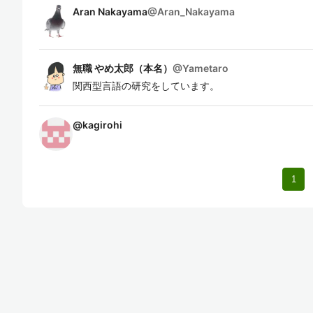
Aran Nakayama
@
Aran_Nakayama
無職 やめ太郎（本名）
@
Yametaro
関西型言語の研究をしています。
@
kagirohi
1