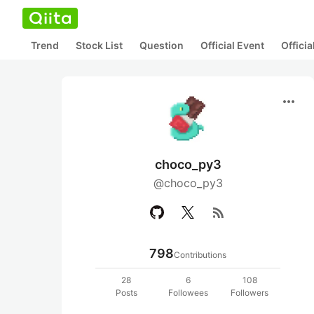
Trend
Stock List
Question
Official Event
Offici
more_horiz
choco_py3
@choco_py3
rss_feed
798
Contributions
28
6
108
Posts
Followees
Followers