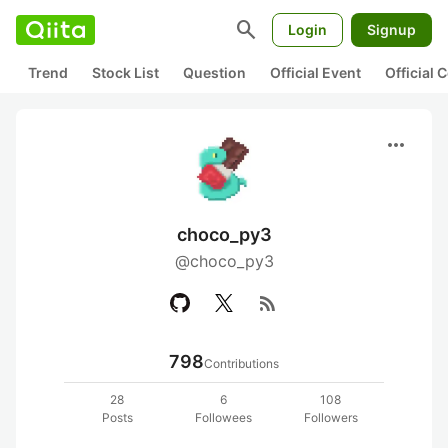
search
Login
Signup
Trend
Stock List
Question
Official Event
Official
more_horiz
choco_py3
@choco_py3
rss_feed
798
Contributions
28
6
108
Posts
Followees
Followers