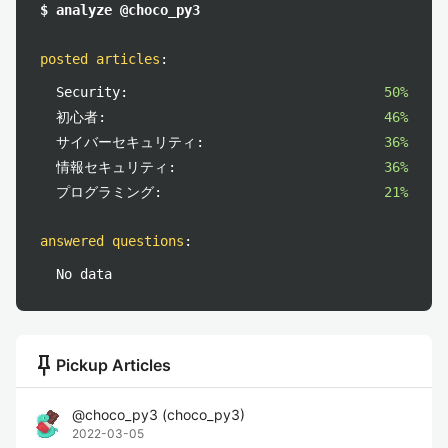
$ analyze @choco_py3
posted articles
:
Security:
50%
初心者:
46%
サイバーセキュリティ:
36%
情報セキュリティ:
36%
プログラミング:
21%
answered questions
:
No data
push_pin
Pickup Articles
@
choco_py3
(
choco_py3
)
2022-03-05