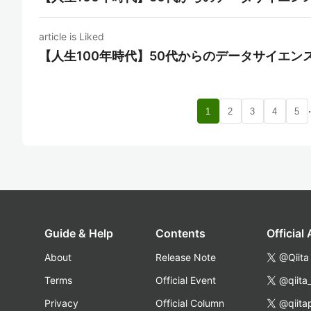
article is Liked
【人生100年時代】50代からのデータサイエン
1
2
3
4
5
Guide & Help
Contents
Official
About
Release Note
@Qiita
Terms
Official Event
@qiita
Privacy
Official Column
@qiita