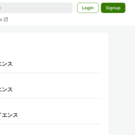
Login
Signup
open_in_new
m
エンス
エンス
イエンス