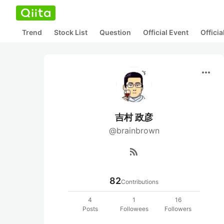
Trend
Stock List
Question
Official Event
Offici
more_horiz
吉村 政彦
@brainbrown
rss_feed
82
Contributions
4
1
16
Posts
Followees
Followers