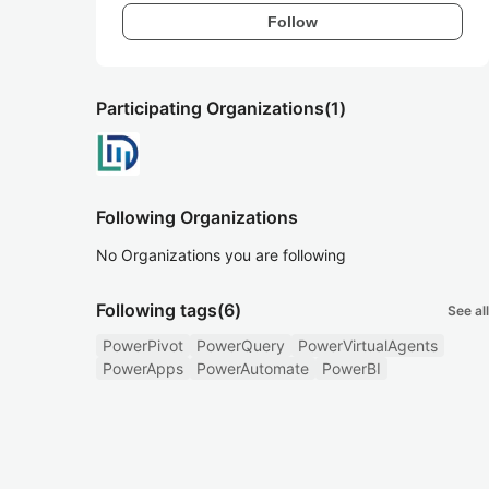
Follow
Participating Organizations
(1)
Following Organizations
No Organizations you are following
Following tags
(6)
See all
PowerPivot
PowerQuery
PowerVirtualAgents
PowerApps
PowerAutomate
PowerBI