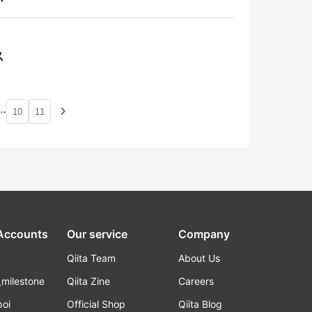
ス
…
navigate_next
10
11
 Accounts
Our service
Company
Qiita Team
About Us
_milestone
Qiita Zine
Careers
poi
Official Shop
Qiita Blog