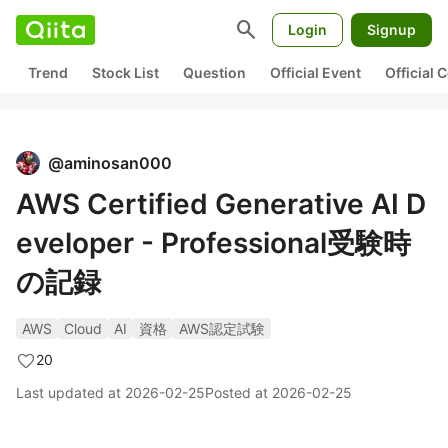
search
Login
Signup
Trend
Stock List
Question
Official Event
Official
@
aminosan000
AWS Certified Generative AI D
eveloper - Professional受験時
の記録
AWS
Cloud
AI
資格
AWS認定試験
20
Last updated at
2026-02-25
Posted at
2026-02-25