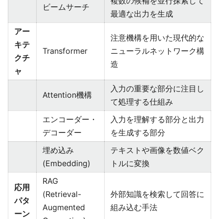
複数の候補を並行探索して
ビームサーチ
最適な出力を生成
アー
注意機構を用いた現代的な
キテ
Transformer
ニューラルネットワーク構
クチ
造
ャ
入力の重要な部分に注目し
Attention機構
て処理する仕組み
エンコーダー・
入力を理解する部分と出力
デコーダー
を生成する部分
埋め込み
テキストや画像を数値ベク
(Embedding)
トルに変換
RAG
応用
(Retrieval-
外部知識を検索して回答に
パタ
Augmented
組み込む手法
ーン