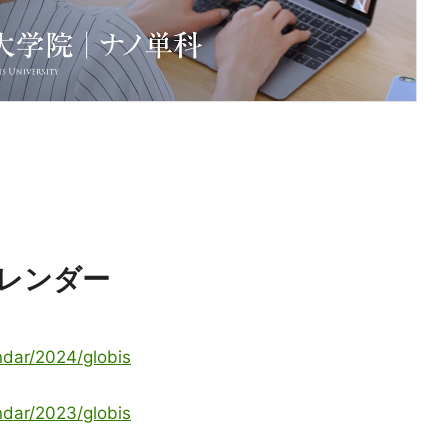
レンダー
ndar/2024/globis
ndar/2023/globis