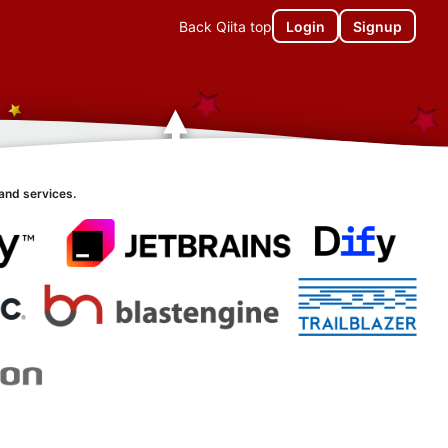
Back Qiita top
Login
Signup
and services.