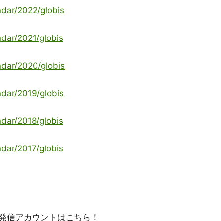
ndar/2022/globis
ndar/2021/globis
ndar/2020/globis
ndar/2019/globis
ndar/2018/globis
ndar/2017/globis
発信アカウントはこちら！