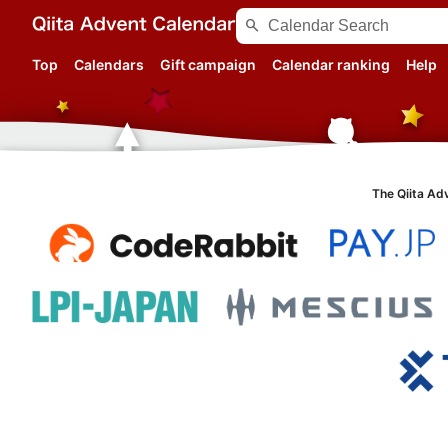
search
Top
Calendars
Gift campaign
Calendar ranking
Help
The Qiita Ad