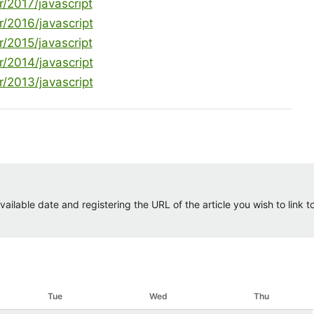
r/2017/javascript
r/2016/javascript
r/2015/javascript
r/2014/javascript
r/2013/javascript
ailable date and registering the URL of the article you wish to link to.
Tue
Wed
Thu