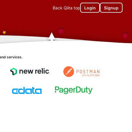
Back Qiita top
Login
Signup
and services.