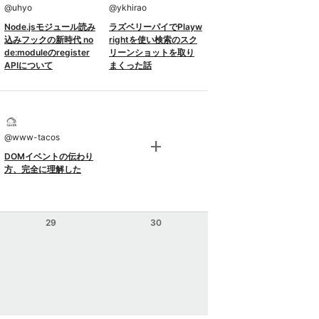
@
uhyo
@
ykhirao
Node.jsモジュール読み
ラズベリーパイでPlayw
込みフックの新時代 no
rightを使い検索のスク
de:moduleのregister
リーンショットを取り
APIについて
まくった話
@
www-tacos
add
DOMイベントの伝わり
方、完全に理解した
29
30