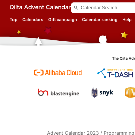
search
Top
Calendars
Gift campaign
Calendar ranking
Help
The Qiita Ad
Advent Calendar
2023
/
Programming