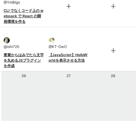
@
YmBIgo
add
add
CLI でなくコード上の w
ebpack で React の開
発環境を作る
@
ishi720
@
KT-OwO
add
要素からはみでたら文字
【JavaScript】HelloW
を丸めるJSプラグイン
orldを表示させる方法
を作成
26
27
28