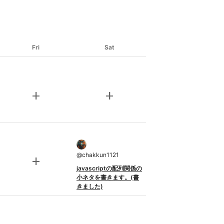
Fri
Sat
add
add
@
chakkun1121
add
javascriptの配列関係の
小ネタを書きます。(書
きました)