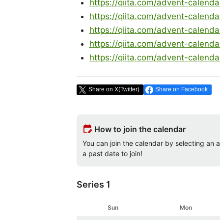
https://qiita.com/advent-calenda
https://qiita.com/advent-calenda
https://qiita.com/advent-calenda
https://qiita.com/advent-calenda
https://qiita.com/advent-calenda
Share on X(Twitter)
Share on Facebook
edit_calendar
How to join the calendar
You can join the calendar by selecting an av
a past date to join!
Series 1
Sun
Mon