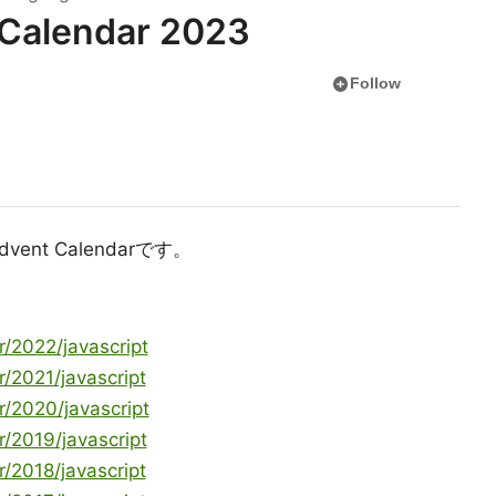
 Calendar 2023
add_circle
Follow
ent Calendarです。
r/2022/javascript
r/2021/javascript
r/2020/javascript
r/2019/javascript
r/2018/javascript