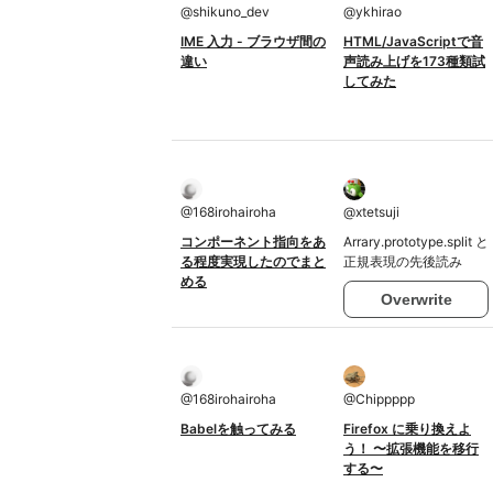
@
shikuno_dev
@
ykhirao
IME 入力 - ブラウザ間の
HTML/JavaScriptで音
違い
声読み上げを173種類試
してみた
@
168irohairoha
@
xtetsuji
コンポーネント指向をあ
Arrary.prototype.split と
る程度実現したのでまと
正規表現の先後読み
める
Overwrite
@
168irohairoha
@
Chippppp
Babelを触ってみる
Firefox に乗り換えよ
う！ 〜拡張機能を移行
する〜