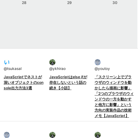
28
29
30
@
tsukasaI
@
ykhirao
@
youtoy
JavaScriptでネストが
JavaScriptはelse ifが
「スクリーン上でブラ
深いオブジェクトのcon
存在しないという話の
ウザのウィンドウを動
sole出力方法3選
続き【小話】
かしたら描画に影響」
「2つのブラウザのウィ
ンドウの一方を動かす
と他方に影響」という
方向の実装作品の技術
メモ【JavaScript】