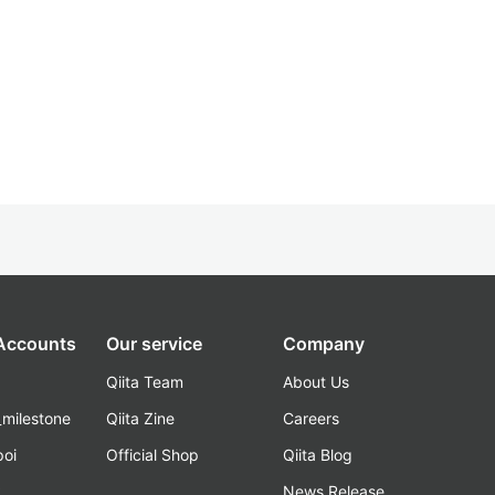
 Accounts
Our service
Company
Qiita Team
About Us
_milestone
Qiita Zine
Careers
poi
Official Shop
Qiita Blog
k
News Release