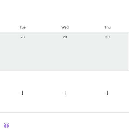
Tue
Wed
Thu
28
29
30
add
add
add