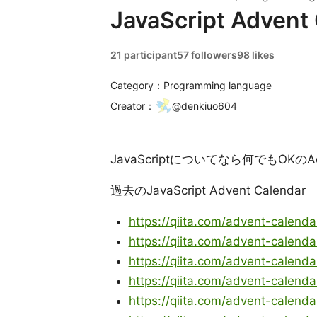
JavaScript Advent
21 participant
57 followers
98 likes
Category：Programming language
Creator
：
@
denkiuo604
JavaScriptについてなら何でもOKのAdv
過去のJavaScript Advent Calendar
https://qiita.com/advent-calenda
https://qiita.com/advent-calenda
https://qiita.com/advent-calenda
https://qiita.com/advent-calenda
https://qiita.com/advent-calenda