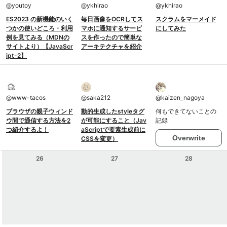
@
youtoy
@
ykhirao
@
ykhirao
ES2023 の新機能のいく
毎日画像をOCRしてス
スクラムをマーメイド
つかの使いどころ・利用
マホに通知するサービ
にしてみた
例を見てみる（MDNの
スを作ったので簡単な
サイトより）【JavaScr
アーキテクチャを紹介
ipt-2】
@
www-tacos
@
saka212
@
kaizen_nagoya
ブラウザの親子ウィンド
動的生成したstyleタグ
何もできてないことの
ウ間で通信する方法を2
が可能にすること（Jav
記録
つ紹介するよ！
aScriptで要素生成前に
Overwrite
CSSを変更）
26
27
28