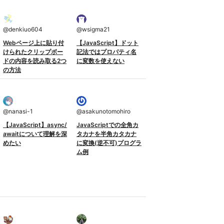
@
denkiuo604
@
wsigma21
Webページ上に貼り付
【JavaScript】ドット
けられたクリップボー
記法ではプロパティ名
ドの内容を読み取る2つ
に変数を使えない
の方法
@
nanasi-1
@
asakunotomohiro
【JavaScript】async/
JavaScriptでの全角カ
awaitについて理解を深
タカナを半角カタカナ
めたい
に変換(逆不可)プログラ
ム例