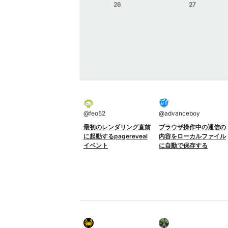
26
27
@
feo52
@
advanceboy
最初のレンダリング直前
ブラウザ操作中の通信の
に起動するpagereveal
内容をローカルファイル
イベント
に自動で保存する