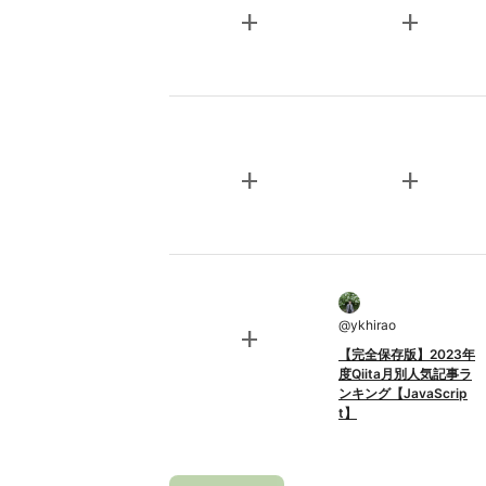
add
add
add
add
@
ykhirao
add
【完全保存版】2023年
度Qiita月別人気記事ラ
ンキング【JavaScrip
t】