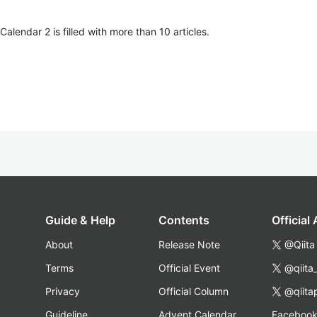
lendar 2 is filled with more than 10 articles.
Guide & Help
Contents
Official
About
Release Note
@Qiita
Terms
Official Event
@qiita
Privacy
Official Column
@qiita
Guideline
Advent Calendar
Faceboo