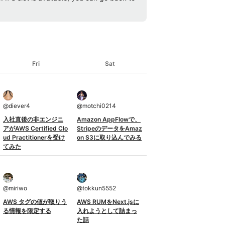
Fri
Sat
@
diever4
@
motchi0214
入社直後の非エンジニ
Amazon AppFlowで、
アがAWS Certified Clo
StripeのデータをAmaz
ud Practitionerを受け
on S3に取り込んでみる
てみた
@
miriwo
@
tokkun5552
AWS タグの値が取りう
AWS RUMをNext.jsに
る情報を限定する
入れようとして詰まっ
た話