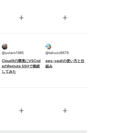
add
add
@
yutaro1985
@
takuzo8679
Cloud9の環境にVSCod
aws-vaultの使い方と仕
eのRemote SSHで接続
組み
してみた
add
add