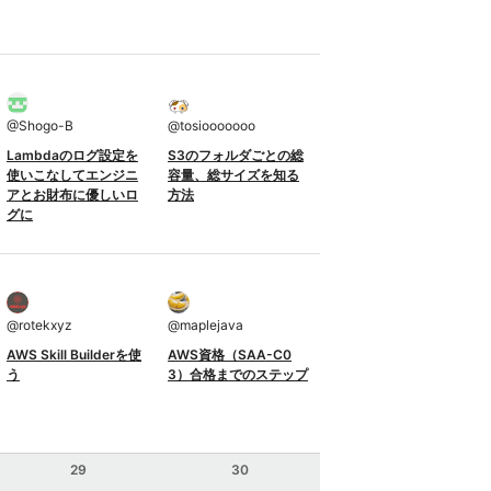
@
Shogo-B
@
tosiooooooo
Lambdaのログ設定を
S3のフォルダごとの総
使いこなしてエンジニ
容量、総サイズを知る
アとお財布に優しいロ
方法
グに
@
rotekxyz
@
maplejava
AWS Skill Builderを使
AWS資格（SAA-C0
う
3）合格までのステップ
29
30