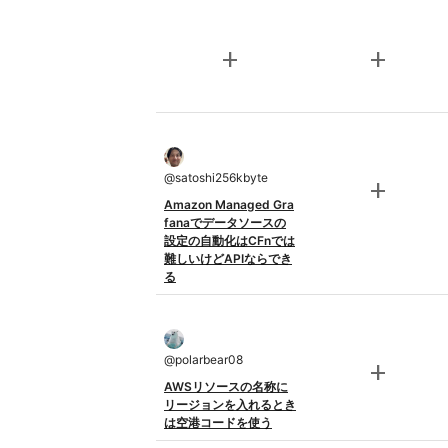
add
add
@
satoshi256kbyte
add
Amazon Managed Gra
fanaでデータソースの
設定の自動化はCFnでは
難しいけどAPIならでき
る
@
polarbear08
add
AWSリソースの名称に
リージョンを入れるとき
は空港コードを使う