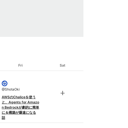
Fri
Sat
@
ShotaOki
add
AWSのChaliceを使う
と、Agents for Amazo
n Bedrockが劇的に簡単
に＆構築が爆速になる
話