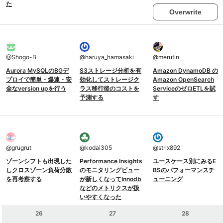
た
Overwrite
@
Shogo-B
@
haruya_hamasaki
@
merutin
Aurora MySQLのBGデ
S3ストレージ分析を有
Amazon DynamoDB の
プロイで簡単・爆速・安
効化してストレージク
Amazon OpenSearch
全なversion upを行う
ラス移行後のコストを
ServiceのゼロETLを試
予測する
す
@
grugrut
@
kodai305
@
strix892
ゾーンシフトも出現した
Performance Insights
ユースケース別にみるE
しクロスゾーン負荷分散
のモニタリングビュー
BSのパフォーマンスチ
を再考察する
が新しくなってInnodb
ューニング
などのメトリクスが扱
いやすくなった
26
27
28