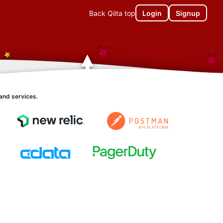
Back Qiita top
Login
Signup
and services.