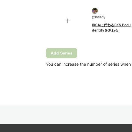
@
kaitoy
add
IRSAに代わるEKS Pod I
dentityをさわる
Add Series
You can increase the number of series when Ca