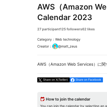
AWS（Amazon Web 
Calendar 2023
27 participant
125 followers
62 likes
Category：Web technology
Creator
：
@
matt_zeus
AWS（Amazon Web Services）に関
Share on X(Twitter)
Share on Facebook
edit_calendar
How to join the calendar
You can join the calendar by selecting an av