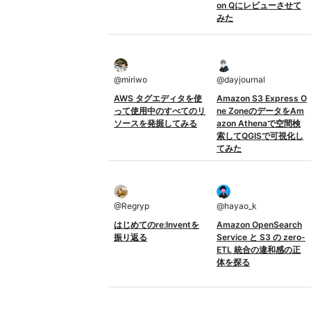
on Qにレビューさせて
みた
@
miriwo
@
dayjournal
AWS タグエディタを使
Amazon S3 Express O
って使用中のすべてのリ
ne ZoneのデータをAm
ソースを発掘してみる
azon Athenaで空間検
索してQGISで可視化し
てみた
@
Regryp
@
hayao_k
はじめてのre:Inventを
Amazon OpenSearch
振り返る
Service と S3 の zero-
ETL 統合の違和感の正
体を探る