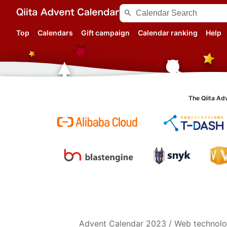
search
Top
Calendars
Gift campaign
Calendar ranking
Help
The Qiita Ad
Advent Calendar
2023
/
Web technol