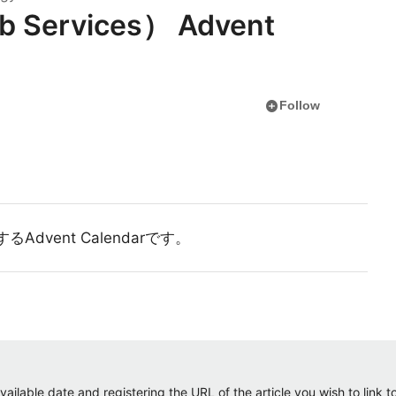
Services） Advent
add_circle
Follow
するAdvent Calendarです。
ailable date and registering the URL of the article you wish to link to.