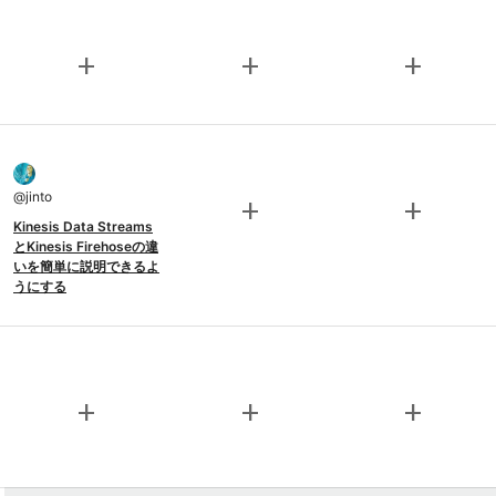
add
add
add
@
jinto
add
add
Kinesis Data Streams
とKinesis Firehoseの違
いを簡単に説明できるよ
うにする
add
add
add