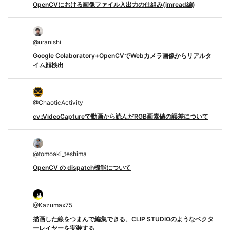
OpenCVにおける画像ファイル入出力の仕組み(imread編)
@
uranishi
Google Colaboratory+OpenCVでWebカメラ画像からリアルタ
イム顔検出
@
ChaoticActivity
cv::VideoCaptureで動画から読んだRGB画素値の誤差について
@
tomoaki_teshima
OpenCV の dispatch機能について
@
Kazumax75
描画した線をつまんで編集できる、CLIP STUDIOのようなベクタ
ーレイヤーを実装する