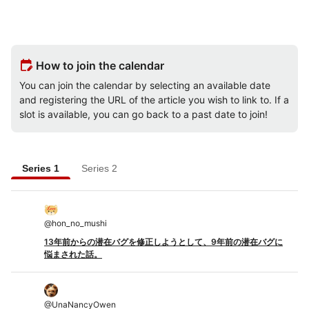
edit_calendar
How to join the calendar
You can join the calendar by selecting an available date
and registering the URL of the article you wish to link to. If a
slot is available, you can go back to a past date to join!
Series 1
Series 2
@
hon_no_mushi
13年前からの潜在バグを修正しようとして、9年前の潜在バグに
悩まされた話。
@
UnaNancyOwen