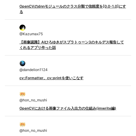
OpenCVのdnnモジュールのクラス分類で信頼度を[0.0-1.0]にす
る
@
Kazumax75
【画像認識】AIひろゆきがスプラトゥーン3のキルデス報告して
くれるアプリ作った話
@
dandelion1124
cv::Formatter、cv::printを使いこなす
@
hon_no_mushi
OpenCVにおける画像ファイル入出力の仕組み(imwrite編)
@
hon_no_mushi