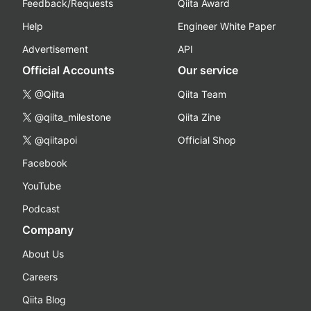
Feedback/Requests
Qiita Award
Help
Engineer White Paper
Advertisement
API
Official Accounts
Our service
@Qiita
Qiita Team
@qiita_milestone
Qiita Zine
@qiitapoi
Official Shop
Facebook
YouTube
Podcast
Company
About Us
Careers
Qiita Blog