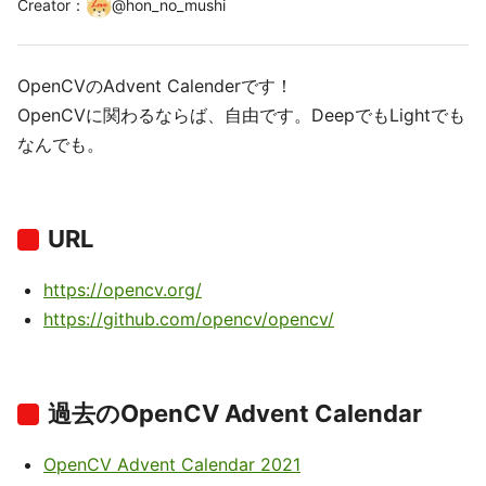
Creator
：
@
hon_no_mushi
OpenCVのAdvent Calenderです！
OpenCVに関わるならば、自由です。DeepでもLightでも
なんでも。
URL
https://opencv.org/
https://github.com/opencv/opencv/
過去のOpenCV Advent Calendar
OpenCV Advent Calendar 2021