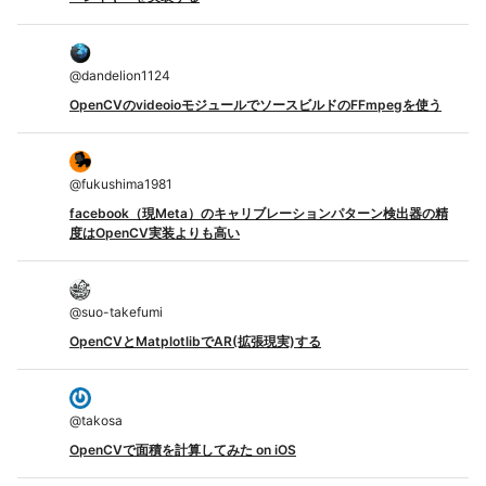
@
dandelion1124
OpenCVのvideoioモジュールでソースビルドのFFmpegを使う
@
fukushima1981
facebook（現Meta）のキャリブレーションパターン検出器の精
度はOpenCV実装よりも高い
@
suo-takefumi
OpenCVとMatplotlibでAR(拡張現実)する
@
takosa
OpenCVで面積を計算してみた on iOS