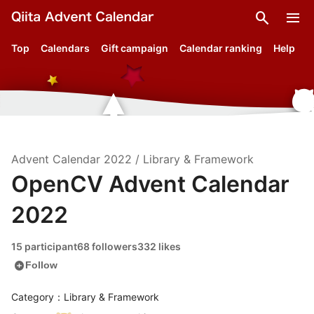
search
menu
Top
Calendars
Gift campaign
Calendar ranking
Help
Advent Calendar
2022
/
Library & Framework
OpenCV Advent Calendar
2022
15 participant
68 followers
332 likes
add_circle
Follow
Category：Library & Framework