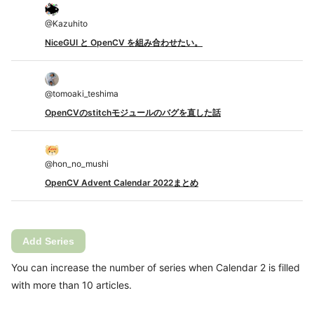
@
Kazuhito
NiceGUI と OpenCV を組み合わせたい。
@
tomoaki_teshima
OpenCVのstitchモジュールのバグを直した話
@
hon_no_mushi
OpenCV Advent Calendar 2022まとめ
Add Series
You can increase the number of series when Calendar 2 is filled
with more than 10 articles.