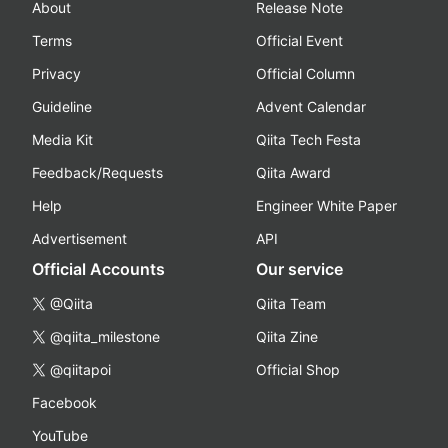
About
Release Note
Terms
Official Event
Privacy
Official Column
Guideline
Advent Calendar
Media Kit
Qiita Tech Festa
Feedback/Requests
Qiita Award
Help
Engineer White Paper
Advertisement
API
Official Accounts
Our service
@Qiita
Qiita Team
@qiita_milestone
Qiita Zine
@qiitapoi
Official Shop
Facebook
YouTube