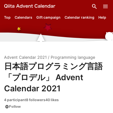
search
menu
Top
Calendars
Gift campaign
Calendar ranking
Help
Advent Calendar
2021
/
Programming language
日本語プログラミング言語
「プロデル」 Advent
Calendar 2021
4 participant
8 followers
40 likes
add_circle
Follow