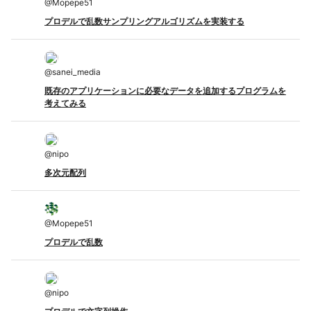
@
Mopepe51
プロデルで乱数サンプリングアルゴリズムを実装する
@
sanei_media
既存のアプリケーションに必要なデータを追加するプログラムを
考えてみる
@
nipo
多次元配列
@
Mopepe51
プロデルで乱数
@
nipo