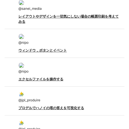
@
sanei_media
レイアウトやデザインを一切気にしない場合の帳票印刷を考えて
みる
@
nipo
ウィンドウ，ボタンとイベント
@
nipo
エクセルファイルを操作する
@
jpl_produire
プロデルでハノイの塔の答えを可視化する
@
jpl_produire