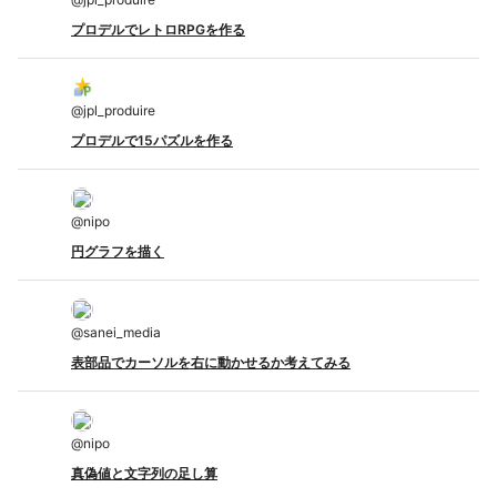
プロデルでレトロRPGを作る
@
jpl_produire
プロデルで15パズルを作る
@
nipo
円グラフを描く
@
sanei_media
表部品でカーソルを右に動かせるか考えてみる
@
nipo
真偽値と文字列の足し算