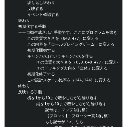
		繰り返し終わり

		反映する

		イベント確認する

	終わり

	初期化する手順

	ーー自動生成された手順です。ここにプログラムを書き加えても消える場合があります

		この実質大きさを｛848,477｝に変える

		この内容を「ロールプレイングゲーム」に変える

		初期化開始する

		キャンバス1というキャンバスを作る

			その位置と大きさを｛0,0,848,477｝に変える

			そのドッキング方向を「全体」に変える

		初期化終了する

		この設計スケール比率を｛144,144｝に変える

	終わり

	反映する手順

		横を1から10まで増やしながら繰り返す

			縦を1から10まで増やしながら繰り返す

				記号は、マップ(縦,横)

				【ブロック】=ブロック一覧(縦,横)

				もし記号が「x」なら
