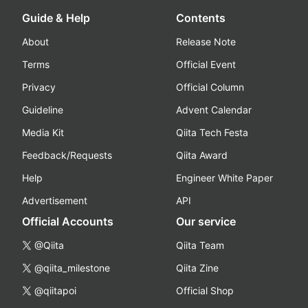
Guide & Help
Contents
About
Release Note
Terms
Official Event
Privacy
Official Column
Guideline
Advent Calendar
Media Kit
Qiita Tech Festa
Feedback/Requests
Qiita Award
Help
Engineer White Paper
Advertisement
API
Official Accounts
Our service
@Qiita
Qiita Team
@qiita_milestone
Qiita Zine
@qiitapoi
Official Shop