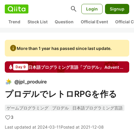
search
Login
Signup
Trend
Stock List
Question
Official Event
Official
info
More than 1 year has passed since last update.
日本語プログラミング言語「プロデル」
Advent Calendar
Day 9
@
jpl_produire
プロデルでレトロRPGを作る
ゲームプログラミング
プロデル
日本語プログラミング言語
3
Last updated at
2024-03-11
Posted at
2021-12-08