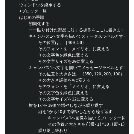
	ウィンドウを継承する

	+ブロック一覧

	はじめの手順

		初期化する

		ーー貼り付けた部品に対する操作をここに書きます

		キャンバス1へ文字を描いてステータスラベルとする

			その位置は、｛400,50｝

			そのフォントを「メイリオ」に変える

			その文字色を緑色に変える

			その文字サイズを20に変える

		キャンバス1へ文字を描いてメッセージラベルとする

			その位置と大きさは、｛350,120,200,100｝

			その大きさ調整を×に変える

			そのフォントを「メイリオ」に変える

			その文字色を緑色に変える

			その文字サイズを12に変える

		横を1から10まで増やしながら繰り返す

			縦を1から10まで増やしながら繰り返す

				キャンバス1へ画像を描いてブロック一覧(縦,横)とする

				その位置と大きさを{(横-1)*30,(縦-1)*30,31,31}に変える

			繰り返し終わり
