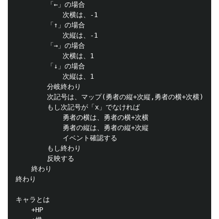
		「←」の場合

			次横は、-1

		「↑」の場合

			次縦は、-1

		「→」の場合

			次横は、1

		「↓」の場合

			次縦は、1

		分岐終わり

		次記号は、マップ(勇者の縦+次縦,勇者の横+次横)

		もし次記号が「x」でなければ

			勇者の横は、勇者の横+次横

			勇者の縦は、勇者の縦+次縦

			イベント確認する

		もし終わり

		反映する

	終わり

終わり

キャラとは

	+HP
