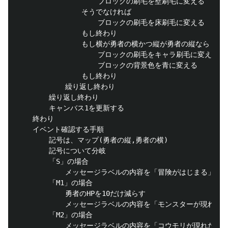
					ブロックの刷毛を壁刷毛に変える

				そうでなければ

					ブロックの刷毛を床刷毛に変える

				もし終わり

				もし横が勇者の横かつ縦が勇者の縦なら

					ブロックの刷毛をキャラ刷毛に変える

					ブロックの背景色を青に変える

				もし終わり

			繰り返し終わり

		繰り返し終わり

		キャンバス1を更新する

	終わり

	イベント確認する手順

		記号は、マップ(勇者の縦,勇者の横)

		記号について分岐

		「S」の場合

			メッセージラベルの内容を「冒険がはじまる」に変えろ

		「M1」の場合

			勇者のHPを10だけ減らす

			メッセージラベルの内容を「モンスターが現れた！10のダメージ。」に変えろ

		「M2」の場合

			メッセージラベルの内容を「コウモリが現れた！おどろいた。」に変えろ
