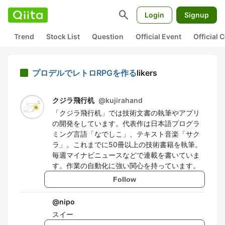
search
Login
Signup
Trend
Stock List
Question
Official Event
Official
プロデルでレトロRPGを作る
likers
クジラ飛行机
@
kujirahand
「クジラ飛行机」では技術文書の執筆やアプリ
の開発をしています。代表作は日本語プログラ
ミング言語「なでしこ」、テキスト音楽「サク
ラ」。これまでに50冊以上の技術書籍を執筆。
毎週マイナビニュースなどで連載を書いていま
す。作業の自動化に強い関心を持っています。
Follow
@
nipo
スイー