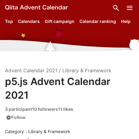
search
menu
Top
Calendars
Gift campaign
Calendar ranking
Help
Advent Calendar
2021
/
Library & Framework
p5.js Advent Calendar
2021
3 participant
10 followers
11 likes
add_circle
Follow
Category：Library & Framework