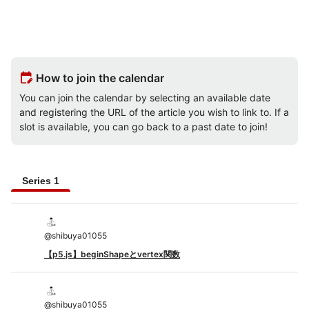
edit_calendar
How to join the calendar
You can join the calendar by selecting an available date
and registering the URL of the article you wish to link to. If a
slot is available, you can go back to a past date to join!
Series 1
@
shibuya01055
【p5.js】beginShapeとvertex関数
@
shibuya01055