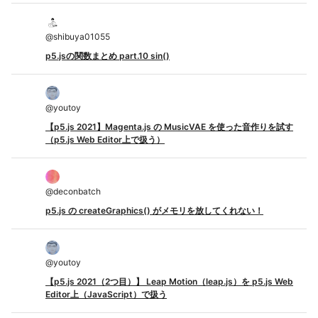
@
shibuya01055
p5.jsの関数まとめ part.10 sin()
@
youtoy
【p5.js 2021】Magenta.js の MusicVAE を使った音作りを試す
（p5.js Web Editor上で扱う）
@
deconbatch
p5.js の createGraphics() がメモリを放してくれない！
@
youtoy
【p5.js 2021（2つ目）】 Leap Motion（leap.js）を p5.js Web
Editor上（JavaScript）で扱う