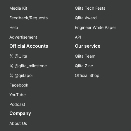
Media Kit
Qiita Tech Festa
Feedback/Requests
Qiita Award
Help
Engineer White Paper
Advertisement
API
Official Accounts
Our service
@Qiita
Qiita Team
@qiita_milestone
Qiita Zine
@qiitapoi
Official Shop
Facebook
YouTube
Podcast
Company
About Us