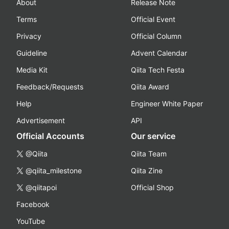
About
Release Note
Terms
Official Event
Privacy
Official Column
Guideline
Advent Calendar
Media Kit
Qiita Tech Festa
Feedback/Requests
Qiita Award
Help
Engineer White Paper
Advertisement
API
Official Accounts
Our service
@Qiita
Qiita Team
@qiita_milestone
Qiita Zine
@qiitapoi
Official Shop
Facebook
YouTube