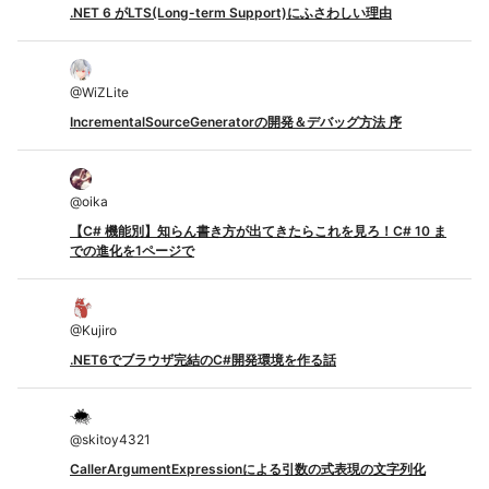
.NET 6 がLTS(Long-term Support)にふさわしい理由
@
WiZLite
IncrementalSourceGeneratorの開発＆デバッグ方法 序
@
oika
【C# 機能別】知らん書き方が出てきたらこれを見ろ！C# 10 ま
での進化を1ページで
@
Kujiro
.NET6でブラウザ完結のC#開発環境を作る話
@
skitoy4321
CallerArgumentExpressionによる引数の式表現の文字列化