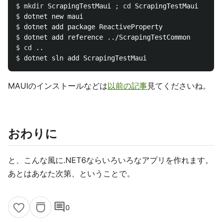
$ 
mkdir 
ScrapingTestMaui 
;
cd 
$ 
$ 
$ 
$ 
cd
$ 
MAUIのインストールなどは
以前の記事
見てくださいね。
おわりに
と、こんな風に.NET6ならいろいろなアプリを作れます。
あとはあなた次第、ということで。
comment
0