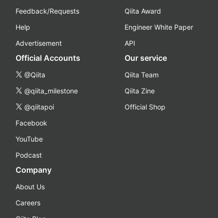
Feedback/Requests
Qiita Award
Help
Engineer White Paper
Advertisement
API
Official Accounts
Our service
@Qiita
Qiita Team
@qiita_milestone
Qiita Zine
@qiitapoi
Official Shop
Facebook
YouTube
Podcast
Company
About Us
Careers