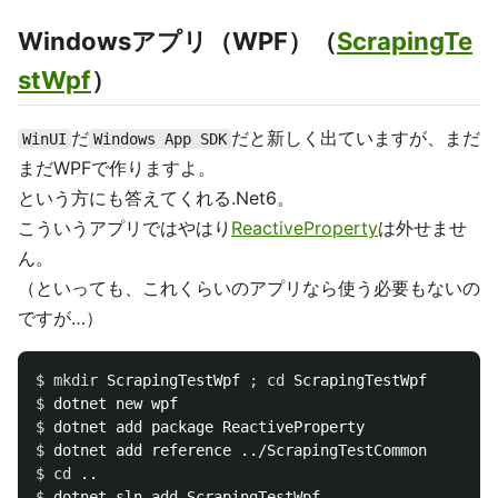
Windowsアプリ（WPF）（
ScrapingTe
stWpf
）
だ
だと新しく出ていますが、まだ
WinUI
Windows App SDK
まだWPFで作りますよ。
という方にも答えてくれる.Net6。
こういうアプリではやはり
ReactiveProperty
は外せませ
ん。
（といっても、これくらいのアプリなら使う必要もないの
ですが…）
$ 
mkdir 
ScrapingTestWpf 
;
cd 
$ 
$ 
$ 
$ 
cd
$ 