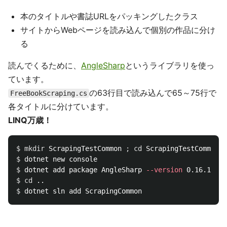
本のタイトルや書誌URLをパッキングしたクラス
サイトからWebページを読み込んで個別の作品に分け
る
読んでくるために、
AngleSharp
というライブラリを使っ
ています。
の63行目で読み込んで65～75行で
FreeBookScraping.cs
各タイトルに分けています。
LINQ万歳！
$ 
mkdir 
ScrapingTestCommon 
;
cd 
$ 
$ 
dotnet add package AngleSharp 
--version
$ 
cd
$ 