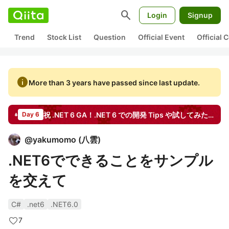
search
Login
Signup
Trend
Stock List
Question
Official Event
Official
info
More than 3 years have passed since last update.
祝 .NET 6 GA！.NET 6 での開発 Tips や試してみたことなど、あなたの「いち推し」ポイントを教えてください【PR】日本マイクロソフト
Day 6
@
yakumomo
(
八雲
)
.NET6でできることをサンプル
を交えて
C#
.net6
.NET6.0
7