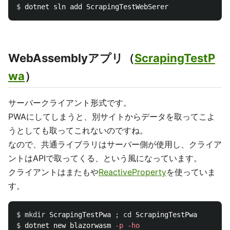
$ 
WebAssemblyアプリ（
ScrapingTestP
wa
）
サーバークライアント形式です。
PWAにしてしまうと、別サイトからデータを取ってこよ
うとしても取ってこれないのですね。
なので、共通ライブラリはサーバー側が使用し、クライア
ントはAPIで取ってくる、という風になっています。
クライアントはまたもや
ReactiveProperty
を使っていま
す。
$ 
mkdir 
ScrapingTestPwa 
;
cd 
$ 
dotnet new blazorwasm 
-p
-ho