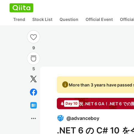
Trend
Stock List
Question
Official Event
Offici
9
5
info
More than 3 years have passed s
Day 10
more_horiz
@
advanceboy
.NET 6 の C# 10