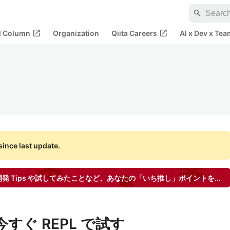
search
open_in_new
open_in_new
al Column
Organization
Qiita Careers
AI x Dev x Tea
ince last update.
祝 .NET 6 GA！.NET 6 での開発 Tips や試してみたことなど、あなたの「いち推し」ポイントを教えてください【PR】日本マイクロソフト
 を今すぐ REPL で試す