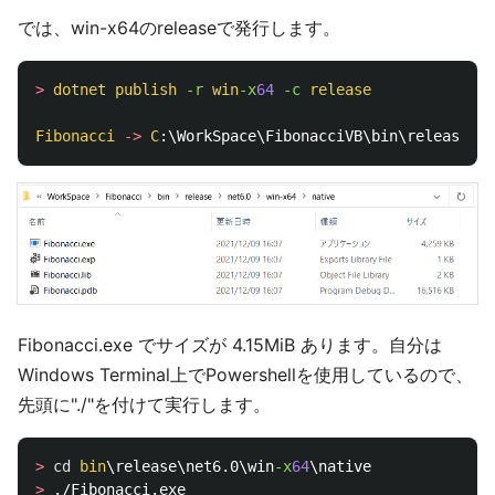
では、win-x64のreleaseで発行します。
>
dotnet
publish
-r 
win
-x
64
-c 
release
Fibonacci
->
C
:\WorkSpace\FibonacciVB\bin\release\ne
Fibonacci.exe でサイズが 4.15MiB あります。自分は
Windows Terminal上でPowershellを使用しているので、
先頭に"./"を付けて実行します。
>
cd
bin
\release\net6.0\win
-x
64
>
 ./Fibonacci.exe
