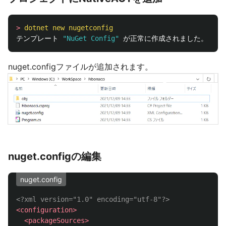
>
dotnet
new
nugetconfig
テンプレート 
"NuGet Config"
nuget.configファイルが追加されます。
nuget.configの編集
nuget.config
<?xml version="1.0" encoding="utf-8"?>
<configuration>
<packageSources>