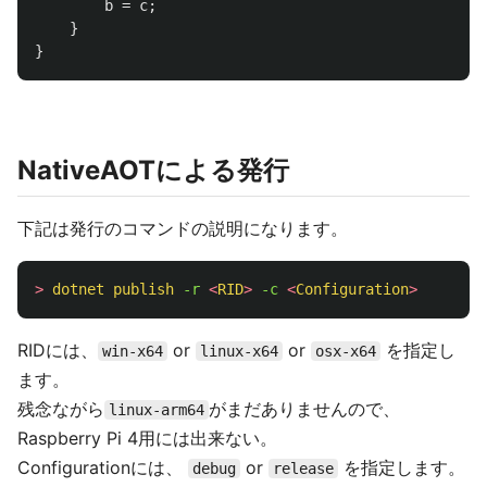
b
=
c
;
}
}
NativeAOTによる発行
下記は発行のコマンドの説明になります。
>
dotnet
publish
-r 
<
RID
>
-c 
<
Configuration
>
RIDには、
or
or
を指定し
win-x64
linux-x64
osx-x64
ます。
残念ながら
がまだありませんので、
linux-arm64
Raspberry Pi 4用には出来ない。
Configurationには、
or
を指定します。
debug
release