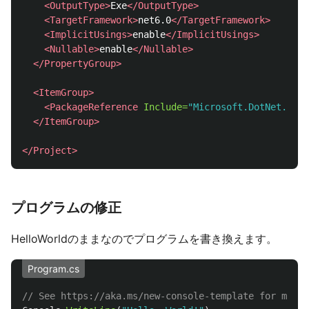
<OutputType>
Exe
</OutputType>
<TargetFramework>
net6.0
</TargetFramework>
<ImplicitUsings>
enable
</ImplicitUsings>
<Nullable>
enable
</Nullable>
</PropertyGroup>
<ItemGroup>
<PackageReference
Include=
"Microsoft.DotNet.ILCo
</ItemGroup>
</Project>
プログラムの修正
HelloWorldのままなのでプログラムを書き換えます。
Program.cs
// See https://aka.ms/new-console-template for more 