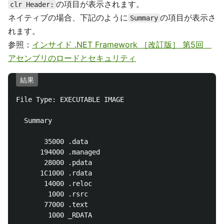
の項目が表示されます。
clr Header:
ネイティブの場合、下記のように
の項目が表示さ
Summary
れます。
参照：
インサイド .NET Framework ［改訂版］ 第5回
アセンブリのロードとセキュリティ
結果
File Type: EXECUTABLE IMAGE

  Summary

       35000 .data

      194000 .managed

       28000 .pdata

      1C1000 .rdata

       14000 .reloc

        1000 .rsrc

       77000 .text
