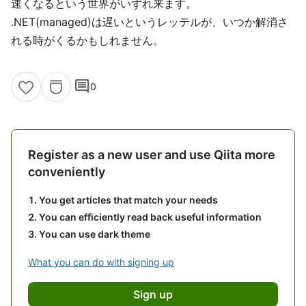
速くなるという世界がいずれ来ます。
.NET(managed)は遅いというレッテルが、いつか解消さ
れる時がくるかもしれません。
comment
0
Register as a new user and use Qiita more
conveniently
You get articles that match your needs
You can efficiently read back useful information
You can use dark theme
What you can do with signing up
Sign up