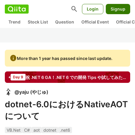
search
Login
Signup
Trend
Stock List
Question
Official Event
Official
info
More than 1 year has passed since last update.
祝 .NET 6 GA！.NET 6 での開発 Tips や試してみたことなど、あなたの「いち推し」ポイントを教えてください【PR】日本マイクロソフト
Day 9
@
yaju
(
やじゅ
)
dotnet-6.0におけるNativeAOT
について
VB.Net
C#
aot
dotnet
.net6