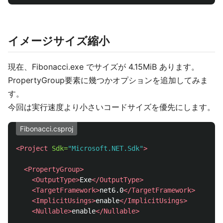
イメージサイズ縮小
現在、Fibonacci.exe でサイズが 4.15MiB あります。
PropertyGroup要素に幾つかオプションを追加してみま
す。
今回は実行速度より小さいコードサイズを優先にします。
Fibonacci.csproj
<Project
Sdk=
"Microsoft.NET.Sdk"
>
<PropertyGroup>
<OutputType>
Exe
</OutputType>
<TargetFramework>
net6.0
</TargetFramework>
<ImplicitUsings>
enable
</ImplicitUsings>
<Nullable>
enable
</Nullable>