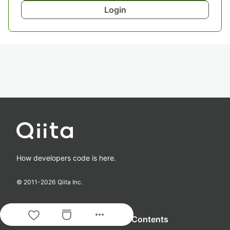
Login
How developers code is here.
© 2011-
2026
Qiita Inc.
more_horiz
Guide & Help
Contents