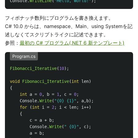
Console
.
WriteLine
(
"Hello, World!"
);
フィボナッチ数列にプログラムを書き換えます。
C# 10.0 からは、namespace、Main、using Systemを記
述しなくてスクリプトライクに記述できます。
参照：
最初の C# プログラム(.NET 6 新テンプレート)
Program.cs
Fibonacci_Iterative
(
10
);
void
Fibonacci_Iterative
(
int
len
)
{
int
a
=
0
,
b
=
1
,
c
=
0
;
Console
.
Write
(
"{0} {1}"
,
a
,
b
);
for
(
int
i
=
2
;
i
<
len
;
i
++)
{
c
=
a
+
b
;
Console
.
Write
(
" {0}"
,
c
);
a
=
b
;