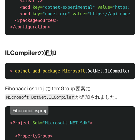
<clear
/>
<add
key=
"dotnet-experimental"
value=
"https://pk
<add
key=
"nuget.org"
value=
"https://api.nuget.or
</packageSources>
</configuration>
ILCompilerの追加
>
dotnet
add
package
Microsoft
.DotNet.ILCompiler 
-v 
Fibonacci.csproj にItemGroup要素に
が追加されました。
Microsoft.DotNet.ILCompiler
Fibonacci.csproj
<Project
Sdk=
"Microsoft.NET.Sdk"
>
<PropertyGroup>