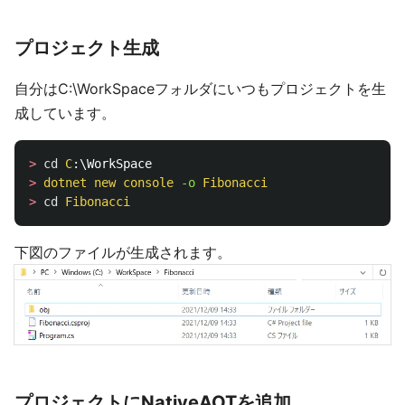
プロジェクト生成
自分はC:\WorkSpaceフォルダにいつもプロジェクトを生
成しています。
>
cd
C
>
dotnet
new
console
-o 
Fibonacci
>
cd
Fibonacci
下図のファイルが生成されます。
プロジェクトにNativeAOTを追加