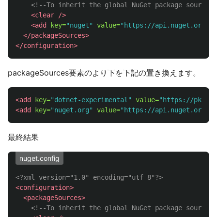
<!--To inherit the global NuGet package sources 
<clear
/>
<add
key=
"nuget"
value=
"https://api.nuget.org/v3
</packageSources>
</configuration>
packageSources要素のより下を下記の置き換えます。
<add
key=
"dotnet-experimental"
value=
"https://pkgs.d
<add
key=
"nuget.org"
value=
"https://api.nuget.org/v3
最終結果
nuget.config
<?xml version="1.0" encoding="utf-8"?>
<configuration>
<packageSources>
<!--To inherit the global NuGet package sources 