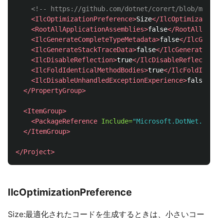
<!-- https://github.com/dotnet/corert/blob/maste
<IlcOptimizationPreference>
Size
</IlcOptimization
<RootAllApplicationAssemblies>
false
</RootAllAppl
<IlcGenerateCompleteTypeMetadata>
false
</IlcGener
<IlcGenerateStackTraceData>
false
</IlcGenerateSta
<IlcDisableReflection>
true
</IlcDisableReflection
<IlcFoldIdenticalMethodBodies>
true
</IlcFoldIdent
<IlcDisableUnhandledExceptionExperience>
false
</I
</PropertyGroup>
<ItemGroup>
<PackageReference
Include=
"Microsoft.DotNet.ILCo
</ItemGroup>
</Project>
IlcOptimizationPreference
Size:最適化されたコードを生成するときは、小さいコー