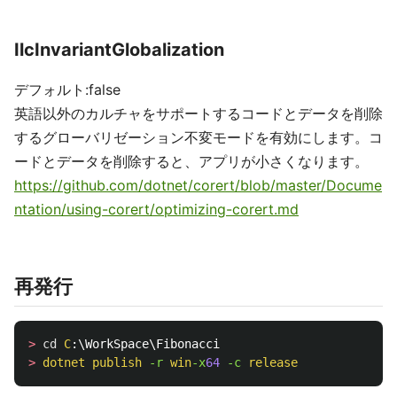
IlcInvariantGlobalization
デフォルト:false
英語以外のカルチャをサポートするコードとデータを削除
するグローバリゼーション不変モードを有効にします。コ
ードとデータを削除すると、アプリが小さくなります。
https://github.com/dotnet/corert/blob/master/Docume
ntation/using-corert/optimizing-corert.md
再発行
>
cd
C
>
dotnet
publish
-r 
win
-x
64
-c 
release