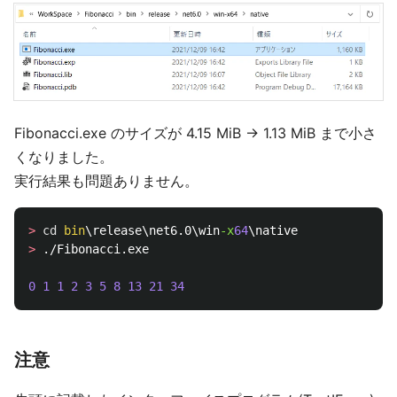
Fibonacci.exe のサイズが 4.15 MiB → 1.13 MiB まで小さ
くなりました。
実行結果も問題ありません。
>
cd
bin
\release\net6.0\win
-x
64
>
 ./Fibonacci.exe

0
1
1
2
3
5
8
13
21
34
注意