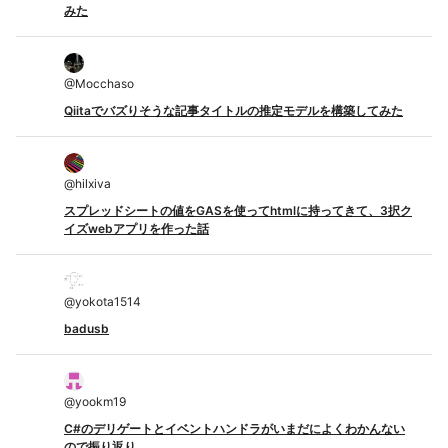
みた
@
Mocchaso
Qiitaでバズりそうな記事タイトルの推定モデルを構築してみた
@
hilxiva
スプレッドシートの値をGASを使ってhtmlに持ってきて、3択ク
イズwebアプリを作った話
@
yokota1514
badusb
@
yookm19
C#のデリゲートとイベントハンドラがいまだによくわかんない
ので振り返り