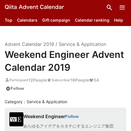
search
menu
Top
Calendars
Gift campaign
Calendar ranking
Help
Advent Calendar
2019
/
Service & Application
Weekend Engineer Advent
Calendar 2019
person
star
12
People
18
People
54
Participant
Subscriber
add_circle
Follow
Category：Service & Application
Weekend Engineer
Follow
あらゆるアイデアをカタチにするエンジニア集団