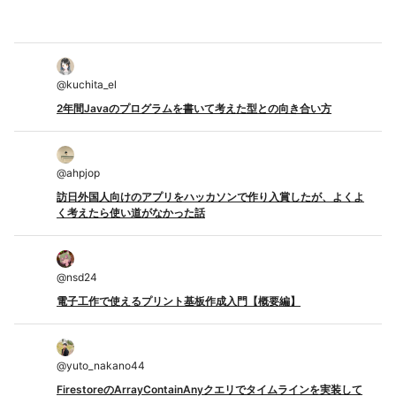
@
kuchita_el
2年間Javaのプログラムを書いて考えた型との向き合い方
@
ahpjop
訪日外国人向けのアプリをハッカソンで作り入賞したが、よくよ
く考えたら使い道がなかった話
@
nsd24
電子工作で使えるプリント基板作成入門【概要編】
@
yuto_nakano44
FirestoreのArrayContainAnyクエリでタイムラインを実装して