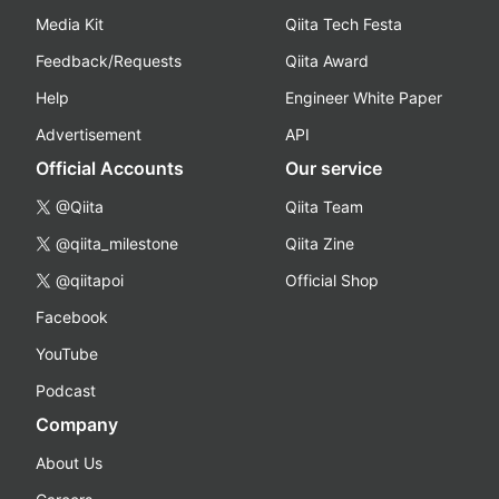
Media Kit
Qiita Tech Festa
Feedback/Requests
Qiita Award
Help
Engineer White Paper
Advertisement
API
Official Accounts
Our service
@Qiita
Qiita Team
@qiita_milestone
Qiita Zine
@qiitapoi
Official Shop
Facebook
YouTube
Podcast
Company
About Us