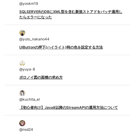
@
yookm19
SQLSERVERのDBにXML型を含む新規ストアドをバッチ適用し
たらエラーになった
@
yuto_nakano44
UIButtonの押下(ハイライト)時の色を設定する方法
@
yuya-8
ボロノイ図の面積の求め方
@
kuchita_el
【初心者向け】Java8以降のStreamAPIの運用方法について
@
nsd24