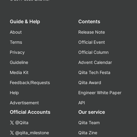
Guide & Help
Contents
About
Release Note
Terms
Official Event
Privacy
Official Column
Guideline
Advent Calendar
Media Kit
Qiita Tech Festa
Feedback/Requests
Qiita Award
Help
Engineer White Paper
Advertisement
API
Official Accounts
Our service
@Qiita
Qiita Team
@qiita_milestone
Qiita Zine