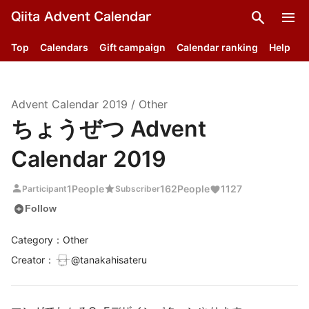
search
menu
Top
Calendars
Gift campaign
Calendar ranking
Help
Advent Calendar
2019
/
Other
ちょうぜつ Advent
Calendar 2019
person
star
1
People
162
People
1127
Participant
Subscriber
add_circle
Follow
Category：Other
Creator
：
@
tanakahisateru