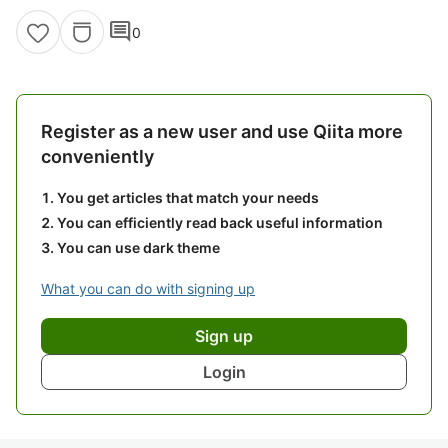
comment
0
Register as a new user and use Qiita more
conveniently
You get articles that match your needs
You can efficiently read back useful information
You can use dark theme
What you can do with signing up
Sign up
Login