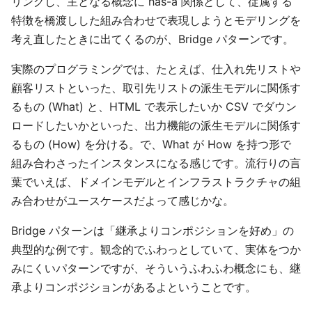
リングし、主となる概念に has-a 関係として、従属する
特徴を橋渡しした組み合わせで表現しようとモデリングを
考え直したときに出てくるのが、Bridge パターンです。
実際のプログラミングでは、たとえば、仕入れ先リストや
顧客リストといった、取引先リストの派生モデルに関係す
るもの (What) と、HTML で表示したいか CSV でダウン
ロードしたいかといった、出力機能の派生モデルに関係す
るもの (How) を分ける。で、What が How を持つ形で
組み合わさったインスタンスになる感じです。流行りの言
葉でいえば、ドメインモデルとインフラストラクチャの組
み合わせがユースケースだよって感じかな。
Bridge パターンは「継承よりコンポジションを好め」の
典型的な例です。観念的でふわっとしていて、実体をつか
みにくいパターンですが、そういうふわふわ概念にも、継
承よりコンポジションがあるよということです。