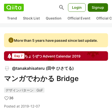
search
Login
Signup
Trend
Stock List
Question
Official Event
Official
info
More than 5 years have passed since last update.
ちょうぜつ
Advent Calendar
2019
Day 7
@
tanakahisateru
(
田中 ひさてる
)
マンガでわかる Bridge
デザインパターン
GoF
36
Posted at
2019-12-07