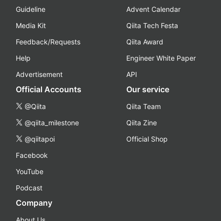
Guideline
Advent Calendar
Media Kit
Qiita Tech Festa
Feedback/Requests
Qiita Award
Help
Engineer White Paper
Advertisement
API
Official Accounts
Our service
@Qiita
Qiita Team
@qiita_milestone
Qiita Zine
@qiitapoi
Official Shop
Facebook
YouTube
Podcast
Company
About Us