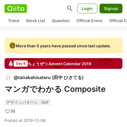
search
Login
Signup
Trend
Stock List
Question
Official Event
Official
info
More than 5 years have passed since last update.
ちょうぜつ
Advent Calendar
2019
Day 8
@
tanakahisateru
(
田中 ひさてる
)
マンガでわかる Composite
デザインパターン
GoF
35
Posted at
2019-12-08