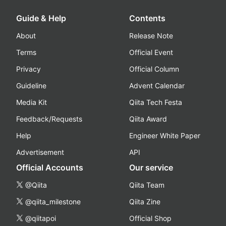
Guide & Help
Contents
About
Release Note
Terms
Official Event
Privacy
Official Column
Guideline
Advent Calendar
Media Kit
Qiita Tech Festa
Feedback/Requests
Qiita Award
Help
Engineer White Paper
Advertisement
API
Official Accounts
Our service
@Qiita
Qiita Team
@qiita_milestone
Qiita Zine
@qiitapoi
Official Shop