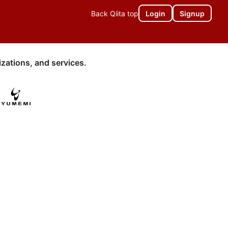
Back Qiita top
Login
Signup
zations, and services.