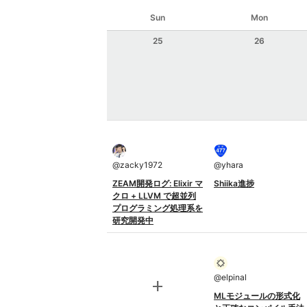
Sun
Mon
25
26
@
zacky1972
@
yhara
ZEAM開発ログ: Elixir マ
Shiika進捗
クロ + LLVM で超並列
プログラミング処理系を
研究開発中
@
elpinal
add
MLモジュールの形式化