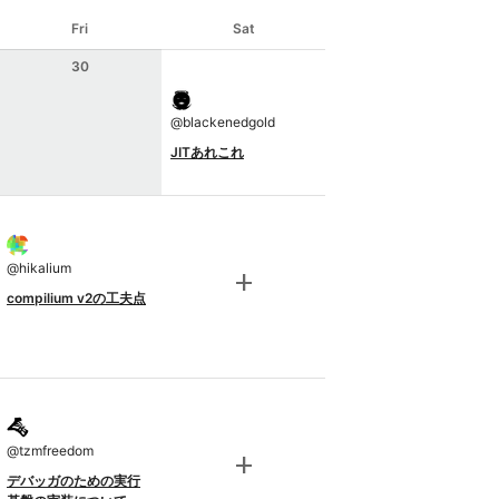
Fri
Sat
30
@
blackenedgold
JITあれこれ
@
hikalium
add
compilium v2の工夫点
@
tzmfreedom
add
デバッガのための実行