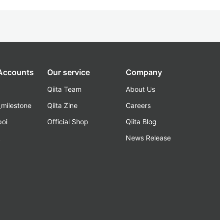
 Accounts
Our service
Company
Qiita Team
About Us
_milestone
Qiita Zine
Careers
poi
Official Shop
Qiita Blog
k
News Release