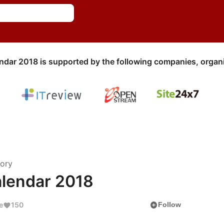
ndar 2018 is supported by the following companies, organi
eory
endar 2018
add_circle
e
150
Follow