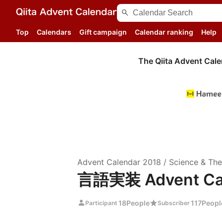
search
Top
Calendars
Gift campaign
Calendar ranking
Help
The Qiita Advent Cale
Advent Calendar
2018
/
Science & Th
言語実装 Advent Cal
person
star
18
People
117
Peopl
Participant
Subscriber