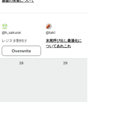
基盤の実装について
@
h_sakurai
@
takl
レジスタ割付け
末尾呼び出し最適化に
ついてあれこれ
Overwrite
28
29