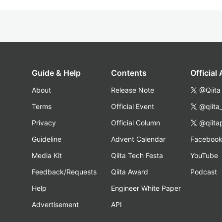
Guide & Help
Contents
Official
About
Release Note
@Qiita
Terms
Official Event
@qiita
Privacy
Official Column
@qiita
Guideline
Advent Calendar
Faceboo
Media Kit
Qiita Tech Festa
YouTube
Feedback/Requests
Qiita Award
Podcast
Help
Engineer White Paper
Advertisement
API