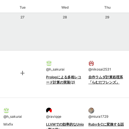
Tue
Wed
Thu
27
28
29
@
h_sakurai
@
nikosai2531
add
Prologによる多相レコ
自作ラムダ計算処理系
ード計算の実装(2)
「らむだフレンズ」
@
h_sakurai
@
raviqqe
@
miura1729
Mixfix
LLVMでの効率的なUnio
RubyをCに変換する話