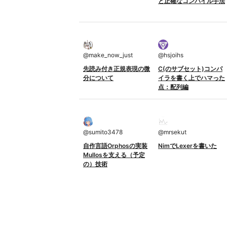
と正確なコンパイル手法
@
make_now_just
@
hsjoihs
先読み付き正規表現の微
C(のサブセット)コンパ
分について
イラを書く上でハマった
点：配列編
@
sumito3478
@
mrsekut
自作言語Orphosの実装
NimでLexerを書いた
Mullosを支える（予定
の）技術