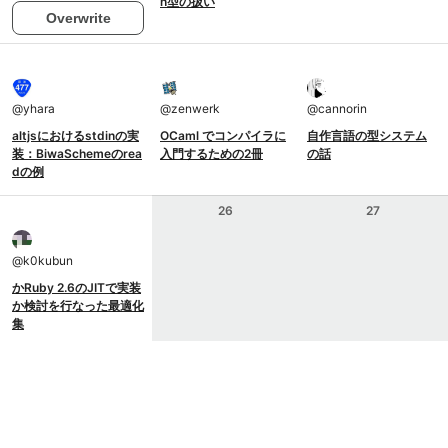
n型の扱い
Overwrite
@
yhara
@
zenwerk
@
cannorin
altjsにおけるstdinの実
OCaml でコンパイラに
自作言語の型システム
装：BiwaSchemeのrea
入門するための2冊
の話
dの例
26
27
@
k0kubun
かRuby 2.6のJITで実装
か検討を行なった最適化
集