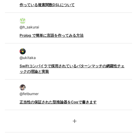
作っている複素関数DSLについて
@
h_sakurai
Prolog で簡単に言語を作ってみる方法
@
ukitaka
Swiftコンパイラで採用されているパターンマッチの網羅性チェ
ックの理論と実装
@
fetburner
正当性の保証された型推論器をCoqで書きます
add