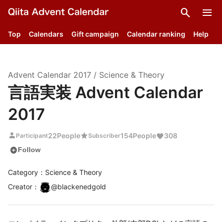
search
menu
Top
Calendars
Gift campaign
Calendar ranking
Help
Advent Calendar
2017
/
Science & Theory
言語実装 Advent Calendar
2017
person
star
22
People
154
People
308
Participant
Subscriber
add_circle
Follow
Category：Science & Theory
Creator
：
@
blackenedgold