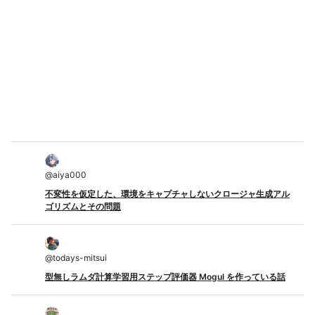
@
aiya000
不変性を仮定した、環境をキャプチャしないクロージャ生成アル
ゴリズムとその問題
@
todays-mitsui
型無しラムダ計算学習用ステップ評価器 Mogul を作っている話