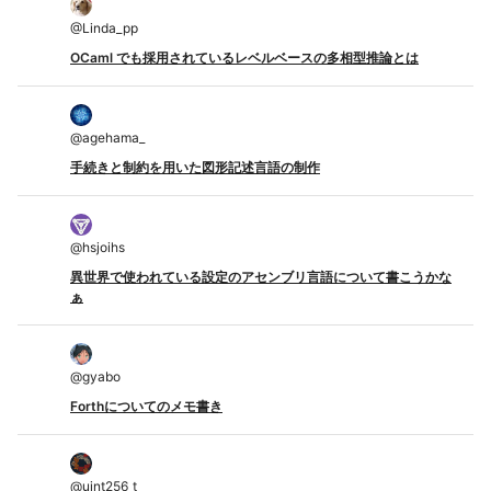
@
Linda_pp
OCaml でも採用されているレベルベースの多相型推論とは
@
agehama_
手続きと制約を用いた図形記述言語の制作
@
hsjoihs
異世界で使われている設定のアセンブリ言語について書こうかな
ぁ
@
gyabo
Forthについてのメモ書き
@
uint256_t