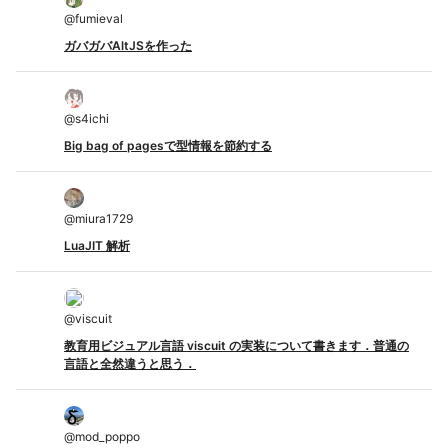
@
fumieval
ガバガバAltJSを作った
@
s4ichi
Big bag of pagesで型情報を節約する
@
miura1729
LuaJIT 解析
@
viscuit
教育用ビジュアル言語 viscuit の実装について書きます．普通の
言語と全然違うと思う．
@
mod_poppo