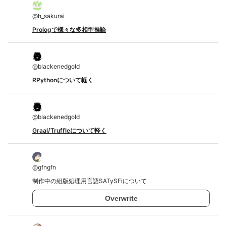
@
h_sakurai
Prologで様々な多相型推論
@
blackenedgold
RPythonについて軽く
@
blackenedgold
Graal/Truffleについて軽く
@
gfngfn
制作中の組版処理用言語SATySFiについて
Overwrite