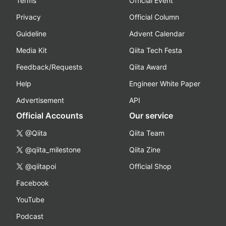
Terms
Official Event
Privacy
Official Column
Guideline
Advent Calendar
Media Kit
Qiita Tech Festa
Feedback/Requests
Qiita Award
Help
Engineer White Paper
Advertisement
API
Official Accounts
Our service
@Qiita
Qiita Team
@qiita_milestone
Qiita Zine
@qiitapoi
Official Shop
Facebook
YouTube
Podcast