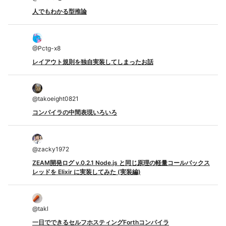
人でもわかる型推論
@
Pctg-x8
レイアウト規則を独自実装してしまったお話
@
takoeight0821
コンパイラの中間表現いろいろ
@
zacky1972
ZEAM開発ログ v.0.2.1 Node.js と同じ原理の軽量コールバックス
レッドを Elixir に実装してみた (実装編)
@
takl
一日でできるセルフホスティングForthコンパイラ