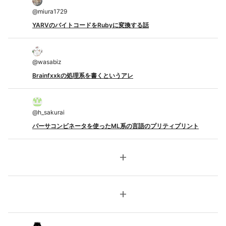
@
miura1729
YARVのバイトコードをRubyに変換する話
@
wasabiz
Brainfxxkの処理系を書くというアレ
@
h_sakurai
パーサコンビネータを使ったML系の言語のプリティプリント
add
add