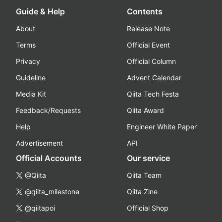
Guide & Help
Contents
About
Release Note
Terms
Official Event
Privacy
Official Column
Guideline
Advent Calendar
Media Kit
Qiita Tech Festa
Feedback/Requests
Qiita Award
Help
Engineer White Paper
Advertisement
API
Official Accounts
Our service
@Qiita
Qiita Team
@qiita_milestone
Qiita Zine
@qiitapoi
Official Shop