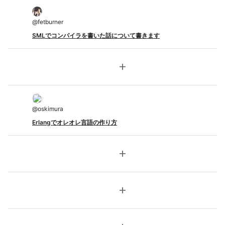
@
fetburner
SMLでコンパイラを書いた話について書きます
add
@
oskimura
Erlangでオレオレ言語の作り方
add
add