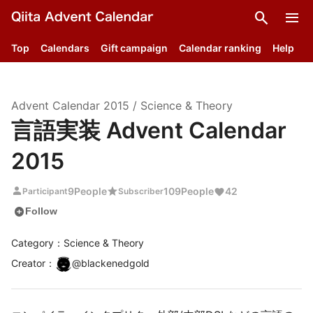
search
menu
Top
Calendars
Gift campaign
Calendar ranking
Help
Advent Calendar
2015
/
Science & Theory
言語実装 Advent Calendar
2015
person
star
9
People
109
People
42
Participant
Subscriber
add_circle
Follow
Category：Science & Theory
Creator
：
@
blackenedgold