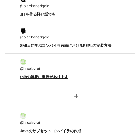
@
blackenedgold
JITを作る軽い話でも
@
blackenedgold
SML#に学ぶコンパイラ言語におけるREPLの実装方法
@
h_sakurai
thihの解析に進捗があります
add
@
h_sakurai
Javaのサブセットコンパイラの作成