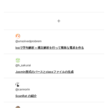
add
@
unsolvedprobrem
lxqで字句解析 + 構文解析を行って簡単な電卓を作る
@
h_sakurai
Jasmin形式のパースとclassファイルの生成
@
cannorin
ScanRat の紹介