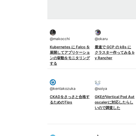
@
makocchi
@
okaru
Kubernetes に Falco を
最速で GCP の k8s に
展開してアプリケーショ
クラスター作ってみる b
ンの挙動をモニタリング
y Rancher
する
@
kentakozuka
@
soiya
CKADをさっさと合格す
GKEがVertical Pod Aut
るためのTips
oscalerに対応したらし
いので調査した