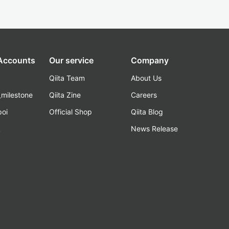
 Accounts
Our service
Company
Qiita Team
About Us
_milestone
Qiita Zine
Careers
poi
Official Shop
Qiita Blog
k
News Release