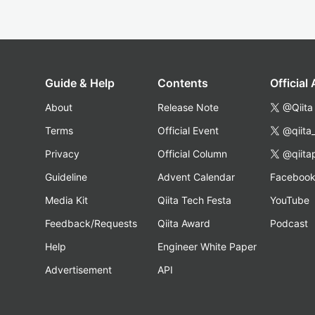
Guide & Help
Contents
Official
About
Release Note
@Qiita
Terms
Official Event
@qiita
Privacy
Official Column
@qiita
Guideline
Advent Calendar
Faceboo
Media Kit
Qiita Tech Festa
YouTube
Feedback/Requests
Qiita Award
Podcast
Help
Engineer White Paper
Advertisement
API