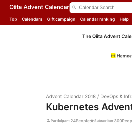
search
Top
Calendars
Gift campaign
Calendar ranking
Help
The Qiita Advent Cale
Advent Calendar
2018
/
DevOps & Infr
Kubernetes Advent
person
star
24
People
300
Peop
Participant
Subscriber