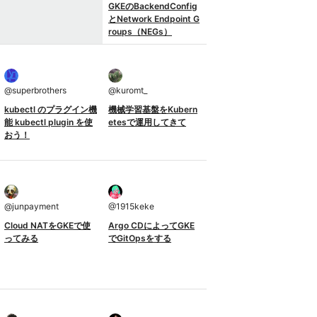
GKEのBackendConfig
とNetwork Endpoint G
roups（NEGs）
@
superbrothers
@
kuromt_
kubectl のプラグイン機
機械学習基盤をKubern
能 kubectl plugin を使
etesで運用してきて
おう！
@
junpayment
@
1915keke
Cloud NATをGKEで使
Argo CDによってGKE
ってみる
でGitOpsをする