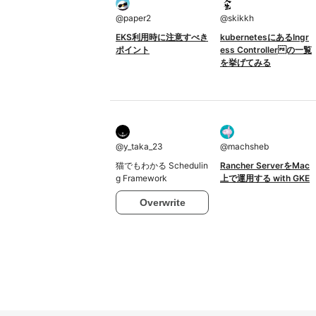
@
paper2
@
skikkh
EKS利用時に注意すべき
kubernetesにあるIngr
ポイント
ess Controllerの一覧
を挙げてみる
@
y_taka_23
@
machsheb
猫でもわかる Schedulin
Rancher ServerをMac
g Framework
上で運用する with GKE
Overwrite