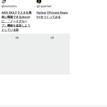
@
mumoshu
@
capsmalt
AWS EKSクラスタを簡
HarborでPrivate Regis
単に構築できるeksctl
tryをつくってみる
に、「ノードグルー
プ」機能を追加しよう
としている話
28
29