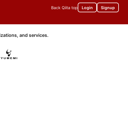
Back Qiita top
Login
Signup
zations, and services.