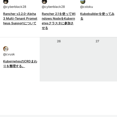
@
cyberblack28
@
cyberblack28
@
cstoku
Rancher v2.2.0-Alpha
Rancher 2.1を使ってWi
Kubebuilderを使ってみ
3 Multi-Tenant Promet
ndows NodeをKubern
る
heus Supportについて
etesクラスタに参加さ
せる
26
27
@
cvusk
KubernetesのCRDまわ
りを整理する。