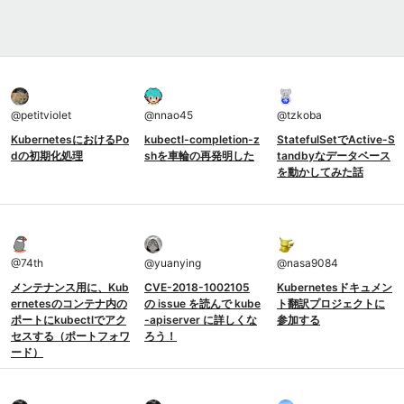
@
petitviolet
@
nnao45
@
tzkoba
KubernetesにおけるPo
kubectl-completion-z
StatefulSetでActive-S
dの初期化処理
shを車輪の再発明した
tandbyなデータベース
を動かしてみた話
@
74th
@
yuanying
@
nasa9084
メンテナンス用に、Kub
CVE-2018-1002105
Kubernetesドキュメン
ernetesのコンテナ内の
の issue を読んで kube
ト翻訳プロジェクトに
ポートにkubectlでアク
-apiserver に詳しくな
参加する
セスする（ポートフォワ
ろう！
ード）