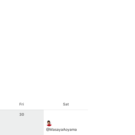
Fri
Sat
30
@
MasayaAoyama