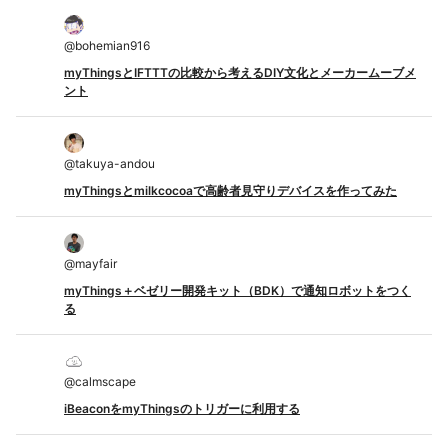
@
bohemian916
myThingsとIFTTTの比較から考えるDIY文化とメーカームーブメ
ント
@
takuya-andou
myThingsとmilkcocoaで高齢者見守りデバイスを作ってみた
@
mayfair
myThings＋ベゼリー開発キット（BDK）で通知ロボットをつく
る
@
calmscape
iBeaconをmyThingsのトリガーに利用する