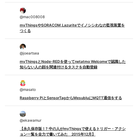
@
mac008008
myThingsやSORACOM,Lazuriteでイノシシわなの監視装置を
つくる
@
joeartsea
myThingsとNode-REDを使ってnetatmo Welcomeで認識した
知らない人の顔を関連付けるタスクを自動登録
@
masato
Raspberry PiとSensorTagからMesubluにMQTT通信をする
@
ekawamur
【永久保存版！? 中の人がmyThingsで使えるトリガー・アクシ
ョン一覧を全力で書いてみた 2015年12月】