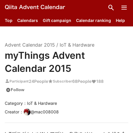
search
menu
Top
Calendars
Gift campaign
Calendar ranking
Help
Advent Calendar
2015
/
IoT & Hardware
myThings Advent
Calendar 2015
person
star
24
People
68
People
188
Participant
Subscriber
add_circle
Follow
Category：IoT & Hardware
Creator
：
@
mac008008