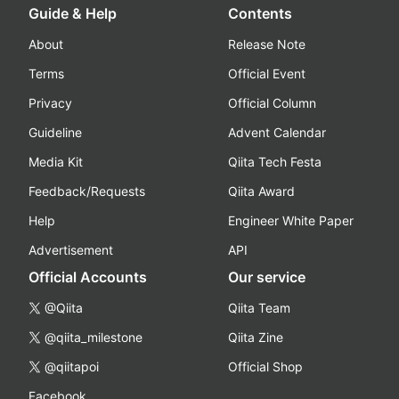
Guide & Help
Contents
About
Release Note
Terms
Official Event
Privacy
Official Column
Guideline
Advent Calendar
Media Kit
Qiita Tech Festa
Feedback/Requests
Qiita Award
Help
Engineer White Paper
Advertisement
API
Official Accounts
Our service
@Qiita
Qiita Team
@qiita_milestone
Qiita Zine
@qiitapoi
Official Shop
Facebook