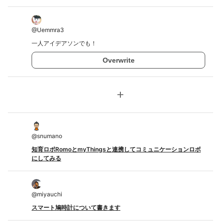
@
Uemmra3
一人アイデアソンでも！
Overwrite
add
@
snumano
知育ロボRomoとmyThingsと連携してコミュニケーションロボ
にしてみる
@
miyauchi
スマート鳩時計について書きます